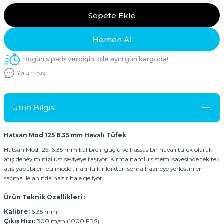
Sepete Ekle
Hemen Al
Bugün sipariş verdiğinizde aynı gün kargoda!
Yorum Yaz
Ürün Bilgisi
Hatsan Mod 125 6.35 mm Havalı Tüfek
Hatsan Mod 125, 6.35 mm kalibreli, güçlü ve hassas bir havalı tüfek olarak
atış deneyiminizi üst seviyeye taşıyor. Kırma namlu sistemi sayesinde tek tek
atış yapabilen bu model, namlu kırıldıktan sonra hazneye yerleştirilen
saçma ile anında hazır hale geliyor.
Ürün Teknik Özellikleri :
Kalibre:
6.35 mm
Çıkış Hızı:
300 m/sn (1000 FPS)