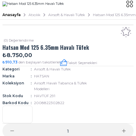
Anasayfa
Atıcılık
Airsoft & Havalı Tüfek
Hatsan Mod 125 6.35mm 
(0) Değerlendirme
Hatsan Mod 125 6.35mm Havalı Tüfek
₺8.750,00
₺910,73
den başlayan taksitlerle!
Taksit Seçenekleri
Kategori
Airsoft & Havalı Tüfek
Marka
HATSAN
Koleksiyon
Airsoft Havalı Tabanca & Tüfek
Modelleri
Stok Kodu
HAVTÜF.291
Barkod Kodu
2008822302822