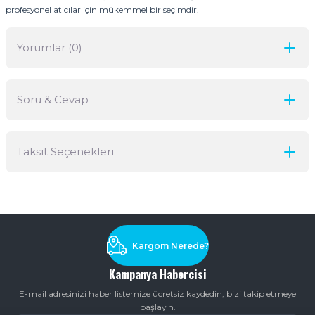
profesyonel atıcılar için mükemmel bir seçimdir.
Yorumlar (0)
Soru & Cevap
Bu ürüne ilk yorumu siz yapın!
Taksit Seçenekleri
Yorum Yaz
Ürün hakkında henüz soru sorulmamış.
Soru Sor
Kargom Nerede?
Kampanya Habercisi
E-mail adresinizi haber listemize ücretsiz kaydedin, bizi takip etmeye
başlayın.