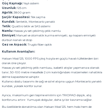
Güç Kaynağı:
Yaylı sistem
Uzunluk:
125 cm
Ağırlık:
3800 gram
Şarjör Kapasitesi:
Tek saçma
Kundak:
Sentetik, Montecarlo yanaklı
Tetik:
Quattro tetik ve SAS sistemi
Namlu:
Hassas yiv set çekilmiş çelik namlu
Emniyet:
Manuel ve otomatik kurma emniyeti, ayı kapanı emniyeti
dürbün kanalı ve stop
Gez ve Arpacık:
Truglo fiber optik
Kullanım Avantajları:
Hatsan Mod 125, 1000 FPS çıkış hızıyla en güçlü havalı tüfeklerden biri
olarak öne çıkıyor.
Hassas yiv set çekilmiş çelik namlusu, isabetli atışlar yapmanıza olanak
tanır; 50-100 metre mesafede 2 cm kalınlığındaki malzemeleri rahatlıkla
delme kapasitesine sahiptir.
Kullanıcı dostu tasarımı ile sağ ve sol el atışına uygun Montecarlo yanaklı
kundak, yüksek konfor sunar.
Ayrıca, maksimum geri tepme emilimi için TRIOPAD dipçik, atış
konforunu artırır. Yumuşak dolgular, daha iyi bir kavrama sağlar.
Bu özelliklerle donatılmış olan Hatsan Mod 125, hem hobi hem de