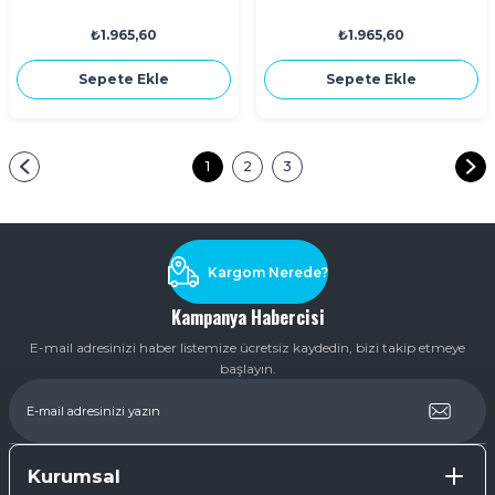
₺1.965,60
₺1.965,60
Sepete Ekle
Sepete Ekle
1
2
3
Kargom Nerede?
Kampanya Habercisi
E-mail adresinizi haber listemize ücretsiz kaydedin, bizi takip etmeye
başlayın.
Kurumsal