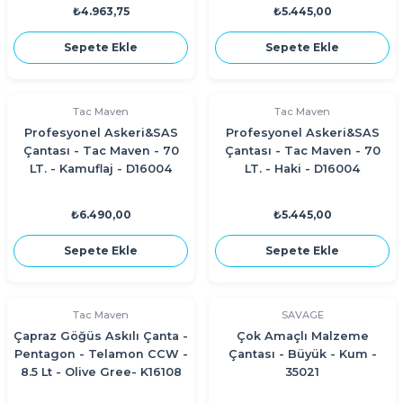
₺4.963,75
₺5.445,00
Sepete Ekle
Sepete Ekle
Tac Maven
Tac Maven
Profesyonel Askeri&SAS
Profesyonel Askeri&SAS
Çantası - Tac Maven - 70
Çantası - Tac Maven - 70
LT. - Kamuflaj - D16004
LT. - Haki - D16004
₺6.490,00
₺5.445,00
Sepete Ekle
Sepete Ekle
Tac Maven
SAVAGE
Çapraz Göğüs Askılı Çanta -
Çok Amaçlı Malzeme
Pentagon - Telamon CCW -
Çantası - Büyük - Kum -
8.5 Lt - Olive Gree- K16108
35021