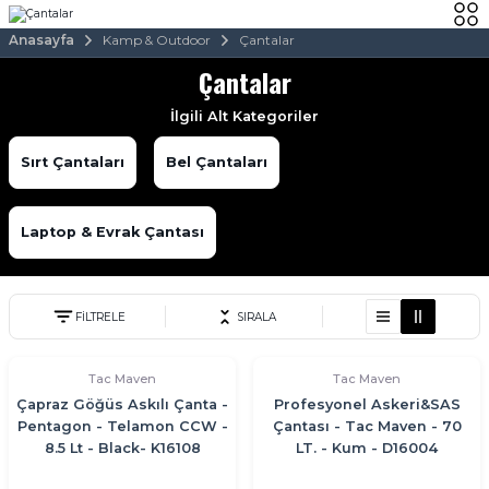
Anasayfa
Kamp & Outdoor
Çantalar
Çantalar
İlgili Alt Kategoriler
Sırt Çantaları
Bel Çantaları
Laptop & Evrak Çantası
FİLTRELE
SIRALA
Tac Maven
Tac Maven
Çapraz Göğüs Askılı Çanta -
Profesyonel Askeri&SAS
Pentagon - Telamon CCW -
Çantası - Tac Maven - 70
8.5 Lt - Black- K16108
LT. - Kum - D16004