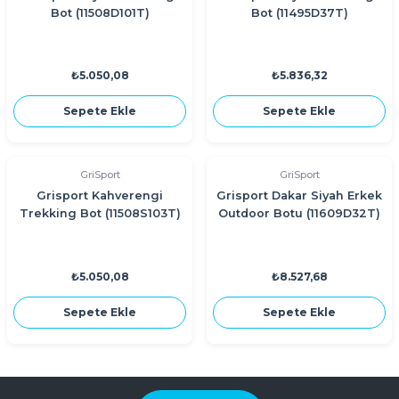
Bot (11508D101T)
Bot (11495D37T)
₺5.050,08
₺5.836,32
Sepete Ekle
Sepete Ekle
GriSport
GriSport
Grisport Kahverengi
Grisport Dakar Siyah Erkek
Trekking Bot (11508S103T)
Outdoor Botu (11609D32T)
₺5.050,08
₺8.527,68
Sepete Ekle
Sepete Ekle