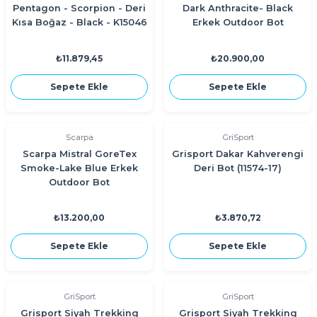
Pentagon - Scorpion - Deri
Dark Anthracite- Black
Kısa Boğaz - Black - K15046
Erkek Outdoor Bot
₺11.879,45
₺20.900,00
Sepete Ekle
Sepete Ekle
Scarpa
GriSport
Scarpa Mistral GoreTex
Grisport Dakar Kahverengi
Smoke-Lake Blue Erkek
Deri Bot (11574-17)
Outdoor Bot
₺13.200,00
₺3.870,72
Sepete Ekle
Sepete Ekle
GriSport
GriSport
Grisport Siyah Trekking
Grisport Siyah Trekking