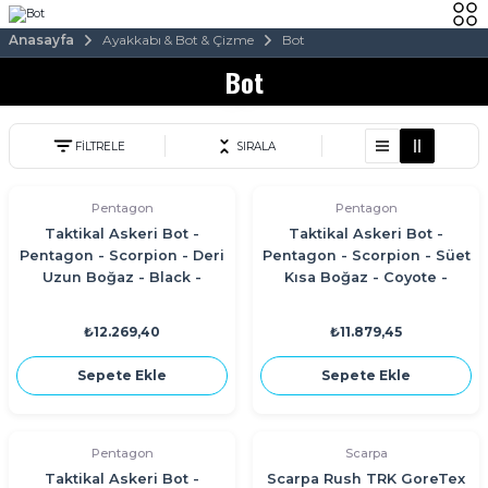
Anasayfa
Ayakkabı & Bot & Çizme
Bot
Bot
FİLTRELE
SIRALA
Pentagon
Pentagon
Taktikal Askeri Bot -
Taktikal Askeri Bot -
Pentagon - Scorpion - Deri
Pentagon - Scorpion - Süet
Uzun Boğaz - Black -
Kısa Boğaz - Coyote -
K15044
K15045
₺12.269,40
₺11.879,45
Sepete Ekle
Sepete Ekle
Pentagon
Scarpa
Taktikal Askeri Bot -
Scarpa Rush TRK GoreTex