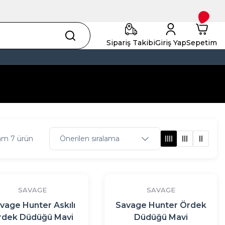
Sipariş Takibi
Giriş Yap
Sepetim
am 7 ürün
SAVAGE
SAVAGE
vage Hunter Askılı
Savage Hunter Ördek
rdek Düdüğü Mavi
Düdüğü Mavi