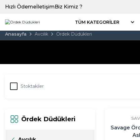
Hızlı Ödeme
İletişim
Biz Kimiz ?
TÜM KATEGORİLER
Anasayfa
Avcılık
Ördek Düdükleri
Stoktakiler
Ördek Düdükleri
SAV
Savage Ör
Ask
Avcılık