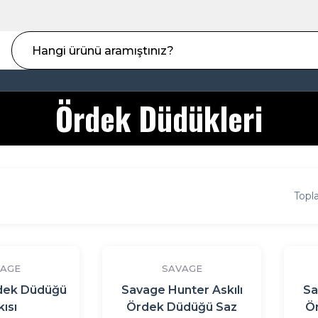
Ördek Düdükleri
Topl
AGE
SAVAGE
dek Düdüğü
Savage Hunter Askılı
Sa
ısı
Ördek Düdüğü Saz
Ö