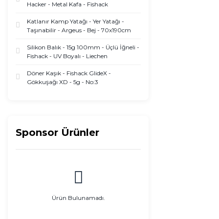
Hacker - Metal Kafa - Fishack
Katlanır Kamp Yatağı - Yer Yatağı -
Taşınabilir - Argeus - Bej - 70x190cm
Silikon Balık - 15g 100mm - Üçlü İğneli -
Fishack - UV Boyalı - Liechen
Döner Kaşık - Fishack GlideX -
Gökkuşağı XD - 5g - No:3
Sponsor Ürünler
Ürün Bulunamadı.