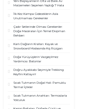
Yeni Başlayanların Olta ve Balık Av
Malzemeleri Seçerken Yaptığı 7 Hata
İlk Kez Kampa Gideceklerin Asla
Unutmaması Gerekenler
Çadır Setlerinde Olması Gerekenler:
Doğa Maceraları İçin Temel Ekipman
Rehberi
Karlı Dağların Kralları: Kayak ve
Snowboard Modasında Kış Rüzgarı
Doğa Yürüyüşlerin Vazgeçilmez
Yardımcısı: Batonlar
Doğru Ayakkabı Seçimiyle Trekking
Keyfini Katlayın!
Sıcak Tutmanın Doğal Hali: Pamuklu
Termal İçlikler
Sıcak Tutmanın Anahtarı: Termoslarla
Yolculuk
Kamp Baltaları: Doğada Güçlü ve