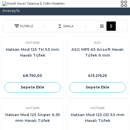
Anasayfa
FİLTRELE
SIRALA
HATSAN
ASG
Hatsan Mod 125 TH 5.5 mm
ASG MP5 A5 Airsoft Havalı
Havalı Tüfek
Tüfek 6 mm
₺8.750,00
₺13.219,25
Sepete Ekle
Sepete Ekle
HATSAN
HATSAN
Hatsan Mod 125 Sniper 6.35
Hatsan Mod 125 OD 5.5 mm
mm Havalı Tüfek
Havalı Tüfek