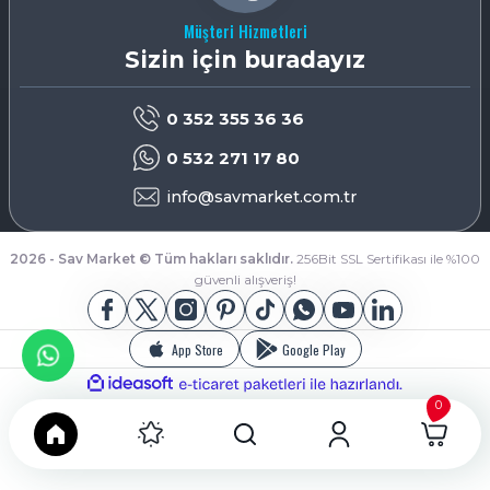
Müşteri Hizmetleri
Sizin için buradayız
0 352 355 36 36
0 532 271 17 80
info@savmarket.com.tr
2026 - Sav Market © Tüm hakları saklıdır.
256Bit SSL Sertifikası ile %100
güvenli alışveriş!
App Store
Google Play
ideasoft
ile
e-
hazırlandı.
ticaret
0
paketleri