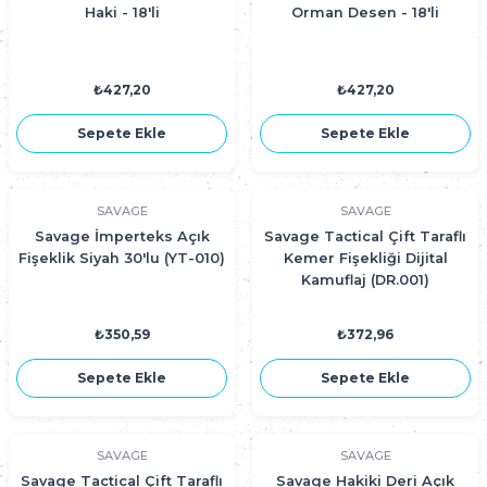
Haki - 18'li
Orman Desen - 18'li
₺427,20
₺427,20
Sepete Ekle
Sepete Ekle
SAVAGE
SAVAGE
Savage İmperteks Açık
Savage Tactical Çift Taraflı
Fişeklik Siyah 30'lu (YT-010)
Kemer Fişekliği Dijital
Kamuflaj (DR.001)
₺350,59
₺372,96
Sepete Ekle
Sepete Ekle
SAVAGE
SAVAGE
Savage Tactical Çift Taraflı
Savage Hakiki Deri Açık