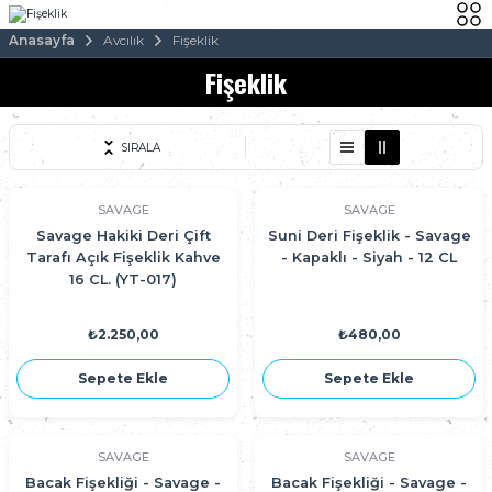
Anasayfa
Avcılık
Fişeklik
Fişeklik
SIRALA
SAVAGE
SAVAGE
Savage Hakiki Deri Çift
Suni Deri Fişeklik - Savage
Tarafı Açık Fişeklik Kahve
- Kapaklı - Siyah - 12 CL
16 CL. (YT-017)
₺2.250,00
₺480,00
Sepete Ekle
Sepete Ekle
SAVAGE
SAVAGE
Bacak Fişekliği - Savage -
Bacak Fişekliği - Savage -