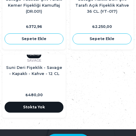
Kemer Fişekliği Kamuflaj
Tarafı Açık Fişeklik Kahve
(DR.001)
36 CL. (YT-017)
₺372,96
₺2.250,00
Sepete Ekle
Sepete Ekle
Tükendi
SAVAGE
Suni Deri Fişeklik - Savage
- Kapaklı - Kahve - 12 CL
₺480,00
Stokta Yok