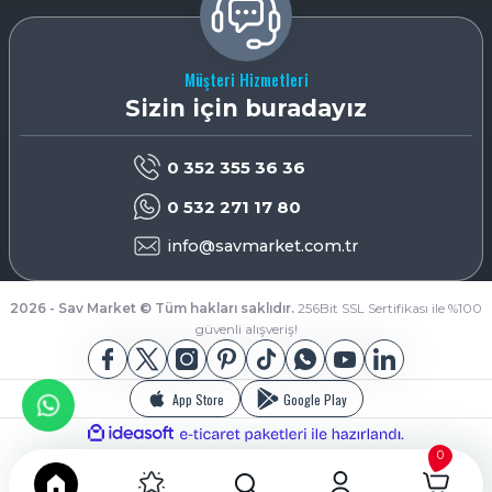
Müşteri Hizmetleri
Sizin için buradayız
0 352 355 36 36
0 532 271 17 80
info@savmarket.com.tr
2026 - Sav Market © Tüm hakları saklıdır.
256Bit SSL Sertifikası ile %100
güvenli alışveriş!
App Store
Google Play
ideasoft
ile
e-
hazırlandı.
ticaret
0
paketleri