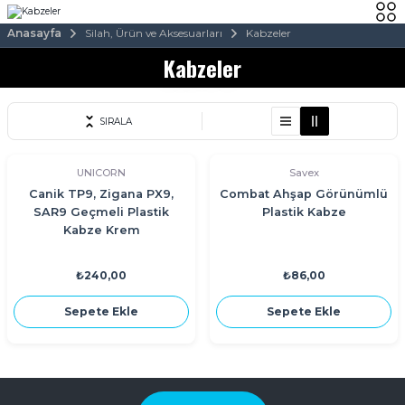
Anasayfa
Silah, Ürün ve Aksesuarları
Kabzeler
Kabzeler
SIRALA
UNICORN
Savex
Canik TP9, Zigana PX9,
Combat Ahşap Görünümlü
SAR9 Geçmeli Plastik
Plastik Kabze
Kabze Krem
₺240,00
₺86,00
Sepete Ekle
Sepete Ekle