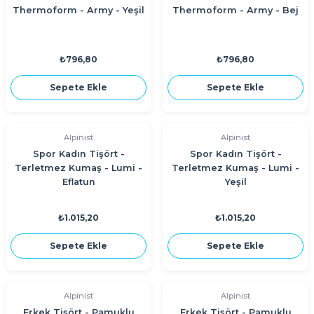
Thermoform - Army - Yeşil
Thermoform - Army - Bej
₺796,80
₺796,80
Sepete Ekle
Sepete Ekle
Alpinist
Alpinist
Spor Kadın Tişört -
Spor Kadın Tişört -
Terletmez Kumaş - Lumi -
Terletmez Kumaş - Lumi -
Eflatun
Yeşil
₺1.015,20
₺1.015,20
Sepete Ekle
Sepete Ekle
Alpinist
Alpinist
Erkek Tişört - Pamuklu
Erkek Tişört - Pamuklu