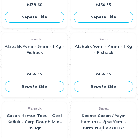
₺138,60
₺154,35
Sepete Ekle
Sepete Ekle
Fishack
Savex
Alabalık Yemi - 5mm - 1 Kg -
Alabalık Yemi - 4mm - 1 Kg
Fishack
- Fishack
₺154,35
₺154,35
Sepete Ekle
Sepete Ekle
Fishack
Savex
Sazan Hamur Tozu - Özel
Kesme Sazan / Yayın
Katkılı - Carp Dough Mix -
Hamuru - İğne Yemi -
850gr
Kırmızı-Çilek 80 Gr