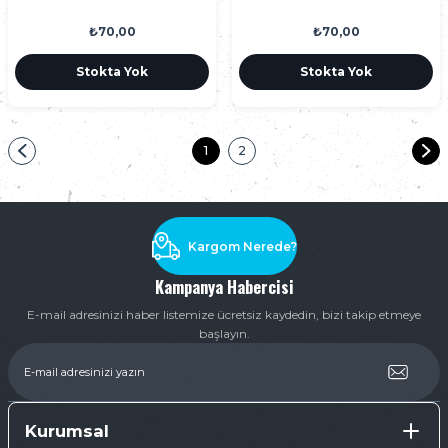
₺70,00
₺70,00
Stokta Yok
Stokta Yok
1
2
Kargom Nerede?
Kampanya Habercisi
E-mail adresinizi haber listemize ücretsiz kaydedin, bizi takip etmeye
başlayın.
Kurumsal