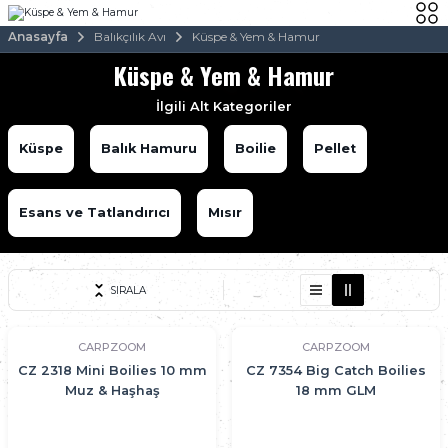
Anasayfa
Balıkçılık Avı
Küspe & Yem & Hamur
Küspe & Yem & Hamur
İlgili Alt Kategoriler
Küspe
Balık Hamuru
Boilie
Pellet
Esans ve Tatlandırıcı
Mısır
SIRALA
CARPZOOM
CARPZOOM
CZ 2318 Mini Boilies 10 mm
CZ 7354 Big Catch Boilies
Muz & Haşhaş
18 mm GLM