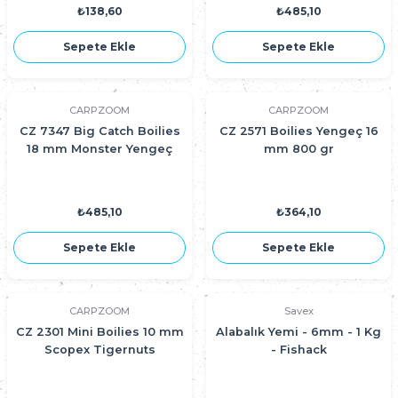
₺138,60
₺485,10
Sepete Ekle
Sepete Ekle
CARPZOOM
CARPZOOM
CZ 7347 Big Catch Boilies
CZ 2571 Boilies Yengeç 16
18 mm Monster Yengeç
mm 800 gr
₺485,10
₺364,10
Sepete Ekle
Sepete Ekle
CARPZOOM
Savex
CZ 2301 Mini Boilies 10 mm
Alabalık Yemi - 6mm - 1 Kg
Scopex Tigernuts
- Fishack