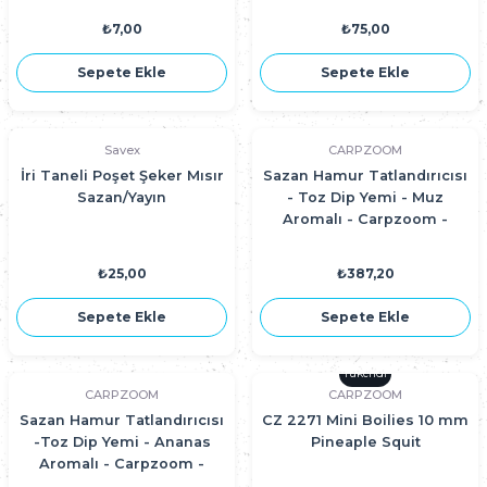
₺7,00
₺75,00
Sepete Ekle
Sepete Ekle
Savex
CARPZOOM
İri Taneli Poşet Şeker Mısır
Sazan Hamur Tatlandırıcısı
Sazan/Yayın
- Toz Dip Yemi - Muz
Aromalı - Carpzoom -
CZ7781
₺25,00
₺387,20
Sepete Ekle
Sepete Ekle
Tükendi
CARPZOOM
CARPZOOM
Sazan Hamur Tatlandırıcısı
CZ 2271 Mini Boilies 10 mm
-Toz Dip Yemi - Ananas
Pineaple Squit
Aromalı - Carpzoom -
CZ7798