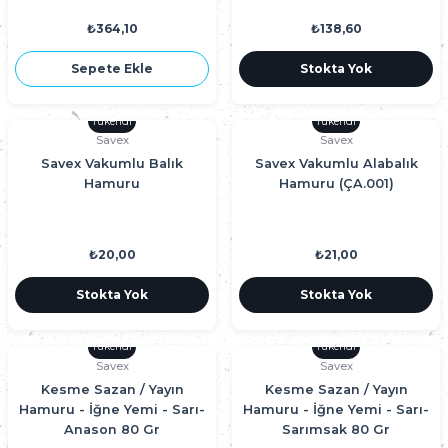
₺364,10
₺138,60
Sepete Ekle
Stokta Yok
Tükendi
Tükendi
Savex
Savex
Savex Vakumlu Balık
Savex Vakumlu Alabalık
Hamuru
Hamuru (ÇA.001)
₺20,00
₺21,00
Stokta Yok
Stokta Yok
Tükendi
Tükendi
Savex
Savex
Kesme Sazan / Yayın
Kesme Sazan / Yayın
Hamuru - İğne Yemi - Sarı-
Hamuru - İğne Yemi - Sarı-
Anason 80 Gr
Sarımsak 80 Gr