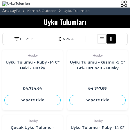
Anasayfa
Kamp & Outdoor
Uyku Tulumları
Uyku Tulumları
FİLTRELE
SIRALA
Husky
Husky
Uyku Tulumu - Ruby -14 C°
Uyku Tulumu - Gizmo -5 C°
Haki - Husky
Gri-Turuncu - Husky
₺4.724,64
₺4.747,68
Sepete Ekle
Sepete Ekle
Husky
Husky
Çocuk Uyku Tulumu -
Uyku Tulumu - Ruby -14 C°