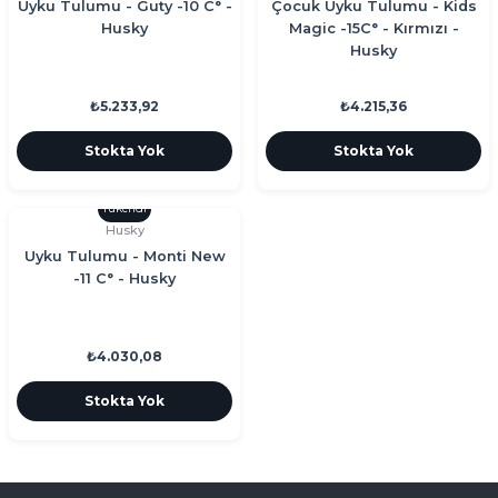
Uyku Tulumu - Guty -10 C° -
Çocuk Uyku Tulumu - Kids
Husky
Magic -15C° - Kırmızı -
Husky
₺5.233,92
₺4.215,36
Stokta Yok
Stokta Yok
Tükendi
Husky
Uyku Tulumu - Monti New
-11 C° - Husky
₺4.030,08
Stokta Yok