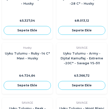
- Husky
-28 C° - Husky
₺5.327,04
₺8.013,12
Sepete Ekle
Sepete Ekle
Husky
SAVAGE
Uyku Tulumu - Ruby -14 C°
Uyku Tulumu - Army -
Mavi - Husky
Dijital Kamuflaj - Extreme
-20C° - Savage YS-511
₺4.724,64
₺3.366,72
Sepete Ekle
Sepete Ekle
SAVAGE
SAVAGE
Uyku Tulumu - Peak -
Uyku Tulumu - Mont Blanc