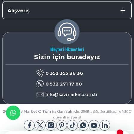
Alışveriş
Müşteri Hizmetleri
Sizin için buradayız
0 352 355 36 36
0 532 271 17 80
info@savmarket.com.tr
2026 - Sav Market © Tüm hakları saklıdır.
256Bit SSL Sertifikası ile %100
güvenli alışveriş!