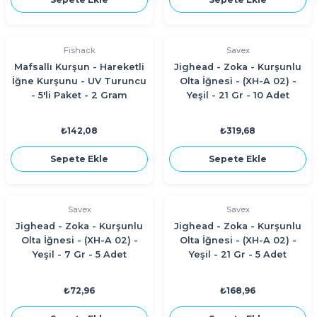
Fishack
Savex
Mafsallı Kurşun - Hareketli
Jighead - Zoka - Kurşunlu
İğne Kurşunu - UV Turuncu
Olta İğnesi - (XH-A 02) -
- 5'li Paket - 2 Gram
Yeşil - 21 Gr - 10 Adet
₺142,08
₺319,68
Sepete Ekle
Sepete Ekle
Savex
Savex
Jighead - Zoka - Kurşunlu
Jighead - Zoka - Kurşunlu
Olta İğnesi - (XH-A 02) -
Olta İğnesi - (XH-A 02) -
Yeşil - 7 Gr - 5 Adet
Yeşil - 21 Gr - 5 Adet
₺72,96
₺168,96