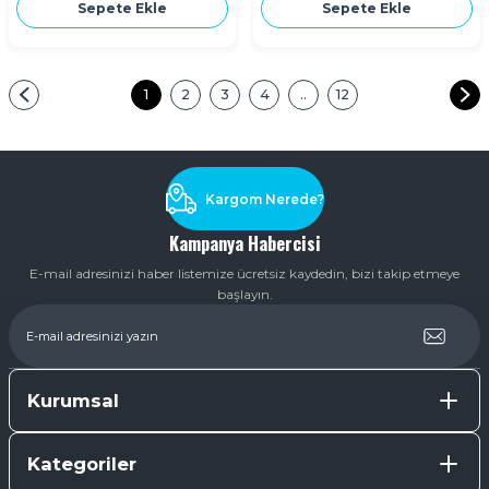
Sepete Ekle
Sepete Ekle
1
2
3
4
..
12
Kargom Nerede?
Kampanya Habercisi
E-mail adresinizi haber listemize ücretsiz kaydedin, bizi takip etmeye
başlayın.
Kurumsal
Kategoriler