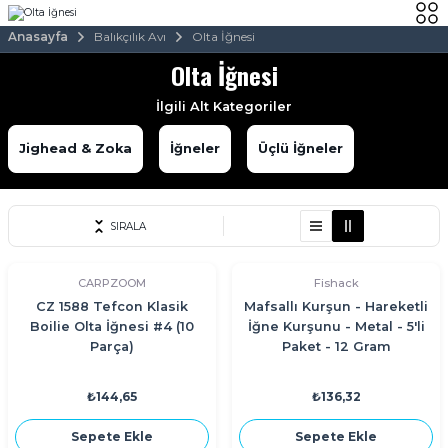
Anasayfa
Balıkçılık Avı
Olta İğnesi
Olta İğnesi
İlgili Alt Kategoriler
Jighead & Zoka
İğneler
Üçlü İğneler
SIRALA
CARPZOOM
Fishack
CZ 1588 Tefcon Klasik
Mafsallı Kurşun - Hareketli
Boilie Olta İğnesi #4 (10
İğne Kurşunu - Metal - 5'li
Parça)
Paket - 12 Gram
₺144,65
₺136,32
Sepete Ekle
Sepete Ekle