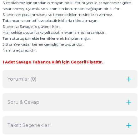
Size silahınız için sıradan olmayan bir kılıf sunuyoruz, tabancanıza göre
tasarlanmış, uyumlu ve silahınızın korumasını sağlayan bir kılıftır.
Silahınızın paslanmasına ve terden etkilenmesine izin vermez.
Tabancanızı sentetik ve plastik kılıflarla riske atmayın.
Silahınızı Savage ile güvenli kılın.
Hızlı çekişe uygun takviyeli çıtçıt mekanizmasına sahiptir.
Tam oturuş için elde kemiklenerek kalıplanmıştır.
3.8 cm’ye kadar kemer genişliğine uygundur.
Namlu ağzı açıktır.
1 Adet Savage Tabanca Kılıfı İçin Geçerli Fiyattır.
Yorumlar (0)
Soru & Cevap
Bu ürüne ilk yorumu siz yapın!
Taksit Seçenekleri
Yorum Yaz
Ürün hakkında henüz soru sorulmamış.