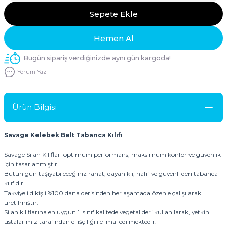
Sepete Ekle
Hemen Al
Bugün sipariş verdiğinizde aynı gün kargoda!
Yorum Yaz
Ürün Bilgisi
Savage Kelebek Belt Tabanca Kılıfı
Savage Silah Kılıfları optimum performans, maksimum konfor ve güvenlik
için tasarlanmıştır.
Bütün gün taşıyabileceğiniz rahat, dayanıklı, hafif ve güvenli deri tabanca
kılıfıdır.
Takviyeli dikişli %100 dana derisinden her aşamada özenle çalışılarak
üretilmiştir.
Silah kılıflarına en uygun 1. sınıf kalitede vegetal deri kullanılarak, yetkin
ustalarımız tarafından el işçiliği ile imal edilmektedir.