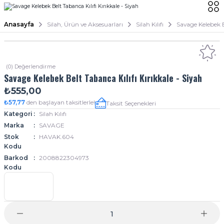
Anasayfa
Silah, Ürün ve Aksesuarları
Silah Kılıfı
Savage Kelebek Be
(0) Değerlendirme
Savage Kelebek Belt Tabanca Kılıfı Kırıkkale - Siyah
₺555,00
₺57,77
den başlayan taksitlerle!
Taksit Seçenekleri
Kategori
Silah Kılıfı
Marka
SAVAGE
Stok
HAVAK.604
Kodu
Barkod
2008822304973
Kodu