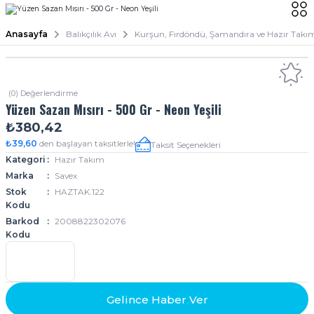
Anasayfa
Balıkçılık Avı
Kurşun, Fırdöndü, Şamandıra ve Hazır Takı
(0) Değerlendirme
Yüzen Sazan Mısırı - 500 Gr - Neon Yeşili
₺380,42
₺39,60
den başlayan taksitlerle!
Taksit Seçenekleri
Kategori
Hazır Takım
Marka
Savex
Stok
HAZTAK.122
Kodu
Barkod
2008822302076
Kodu
Gelince Haber Ver