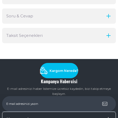
Soru & Cevap
Bu ürüne ilk yorumu siz yapın!
Taksit Seçenekleri
Yorum Yaz
Ürün hakkında henüz soru sorulmamış.
Soru Sor
Kargom Nerede?
Kampanya Habercisi
E-mail adresinizi haber listemize ücretsiz kaydedin, bizi takip etmeye
başlayın.