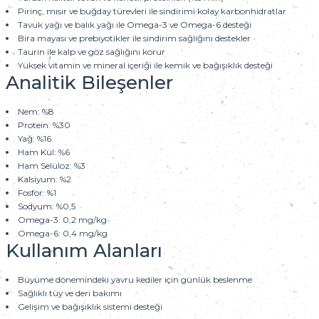
Pirinç, mısır ve buğday türevleri ile sindirimi kolay karbonhidratlar
Tavuk yağı ve balık yağı ile Omega-3 ve Omega-6 desteği
Bira mayası ve prebiyotikler ile sindirim sağlığını destekler
Taurin ile kalp ve göz sağlığını korur
Yüksek vitamin ve mineral içeriği ile kemik ve bağışıklık desteği
Analitik Bileşenler
Nem: %8
Protein: %30
Yağ: %16
Ham Kül: %6
Ham Selüloz: %3
Kalsiyum: %2
Fosfor: %1
Sodyum: %0,5
Omega-3: 0,2 mg/kg
Omega-6: 0,4 mg/kg
Kullanım Alanları
Büyüme dönemindeki yavru kediler için günlük beslenme
Sağlıklı tüy ve deri bakımı
Gelişim ve bağışıklık sistemi desteği