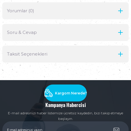
Yorumlar (0)
Soru & Cevap
Bu ürüne ilk yorumu siz yapın!
Taksit Seçenekleri
Yorum Yaz
Ürün hakkında henüz soru sorulmamış.
Soru Sor
Kargom Nerede?
Kampanya Habercisi
E-mail adresinizi haber listemize ücretsiz kaydedin, bizi takip etmeye
başlayın.