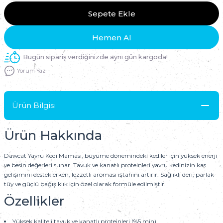
Sepete Ekle
Hemen Al
Bugün sipariş verdiğinizde aynı gün kargoda!
Yorum Yaz
Ürün Bilgisi
Ürün Hakkında
Dawcat Yavru Kedi Maması, büyüme dönemindeki kediler için yüksek enerji
ve besin değerleri sunar. Tavuk ve kanatlı proteinleri yavru kedinizin kas
gelişimini desteklerken, lezzetli aroması iştahını artırır. Sağlıklı deri, parlak
tüy ve güçlü bağışıklık için özel olarak formüle edilmiştir.
Özellikler
Yüksek kaliteli tavuk ve kanatlı proteinleri (%5 min)