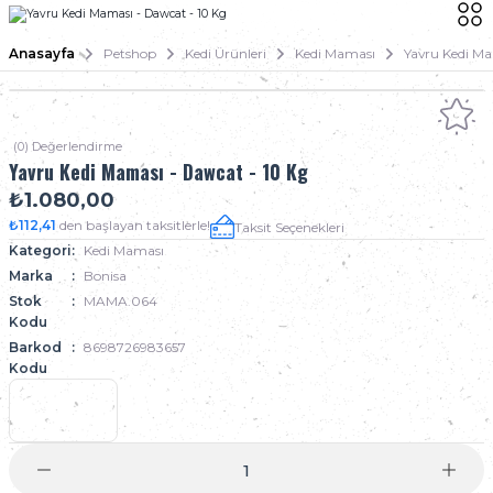
Anasayfa
Petshop
Kedi Ürünleri
Kedi Maması
Yavru Kedi Ma
(0) Değerlendirme
Yavru Kedi Maması - Dawcat - 10 Kg
₺1.080,00
₺112,41
den başlayan taksitlerle!
Taksit Seçenekleri
Kategori
Kedi Maması
Marka
Bonisa
Stok
MAMA.064
Kodu
Barkod
8698726983657
Kodu