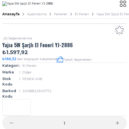
Anasayfa
Aydınlatma
Fenerler
El Feneri
Yajıa 5W Şarjlı El F
(0) Değerlendirme
Yajıa 5W Şarjlı El Feneri YJ-2886
₺1.597,92
₺166,32
den başlayan taksitlerle!
Taksit Seçenekleri
Kategori
El Feneri
Marka
Diğer
Stok
FENER.408
Kodu
Barkod
2008822300772
Kodu