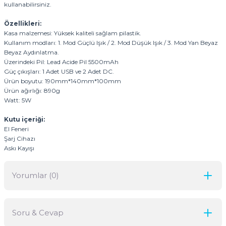
kullanabilirsiniz.
Özellikleri:
Kasa malzemesi: Yüksek kaliteli sağlam pilastik.
Kullanım modları: 1. Mod Güçlü Işık / 2. Mod Düşük Işık / 3. Mod Yan Beyaz
Beyaz Aydınlatma.
Üzerindeki Pil: Lead Acide Pil 5500mAh
Güç çıkışları: 1 Adet USB ve 2 Adet DC.
Ürün boyutu: 190mm*140mm*100mm
Ürün ağırlığı: 890g
Watt: 5W
Kutu içeriği:
El Feneri
Şarj Cihazı
Askı Kayışı
Yorumlar (0)
Soru & Cevap
Bu ürüne ilk yorumu siz yapın!