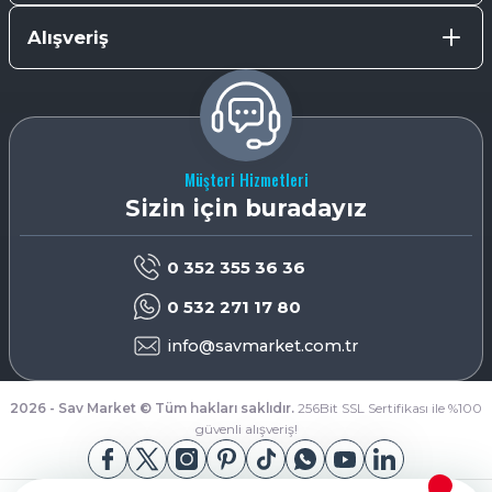
Alışveriş
Müşteri Hizmetleri
Sizin için buradayız
0 352 355 36 36
0 532 271 17 80
info@savmarket.com.tr
2026 - Sav Market © Tüm hakları saklıdır.
256Bit SSL Sertifikası ile %100
güvenli alışveriş!