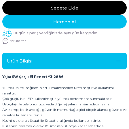
Sepete Ekle
Hemen Al
Bugün sipariş verdiğinizde aynı gün kargoda!
Yorum Yaz
Ürün Bilgisi
Yajıa 5W Şarjlı El Feneri YJ-2886
Yüksek kaliteli sağlam plastik malzemeden üretilmiştir ve kullanımı
rahattır.
Çok güçlü bir LED kullanılmıştır, yüksek performans sunmaktadır.
Usb çıkışı ile telefonunuzu yada diğer eşyalarınızı şarj edebilirsiniz.
Av, kamp, balık avcılığı, güvenlik memurluğu gibi birçok alanda güvenle ve
rahatca kullanabilirsiniz.
Kesintisiz olarak 6 saat ile 12 saat aralığında kullanabilirsiniz.
Kullanım mesafesi olarak 100mt ile 200m'ye kadar rahatlıkla