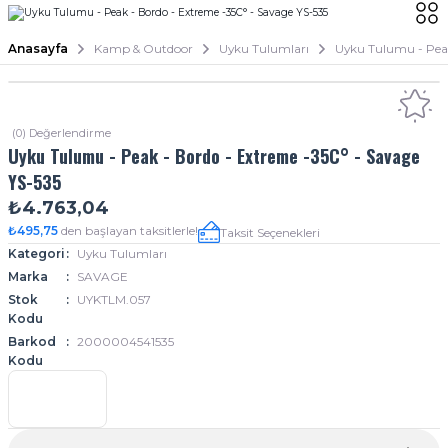
Anasayfa
Kamp & Outdoor
Uyku Tulumları
Uyku Tulumu - Peak
(0) Değerlendirme
Uyku Tulumu - Peak - Bordo - Extreme -35C° - Savage
YS-535
₺4.763,04
₺495,75
den başlayan taksitlerle!
Taksit Seçenekleri
Kategori
Uyku Tulumları
Marka
SAVAGE
Stok
UYKTLM.057
Kodu
Barkod
2000004541535
Kodu