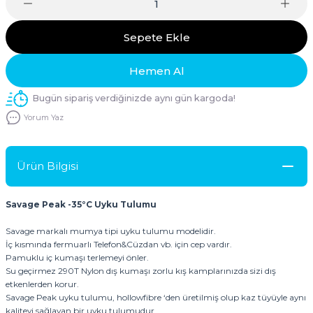
Sepete Ekle
Hemen Al
Bugün sipariş verdiğinizde aynı gün kargoda!
Yorum Yaz
Ürün Bilgisi
Savage Peak -35°C Uyku Tulumu
Savage markalı mumya tipi uyku tulumu modelidir.
İç kısmında fermuarlı Telefon&Cüzdan vb. için cep vardır.
Pamuklu iç kumaşı terlemeyi önler.
Su geçirmez 290T Nylon dış kumaşı zorlu kış kamplarınızda sizi dış
etkenlerden korur.
Savage Peak uyku tulumu, hollowfibre ‘den üretilmiş olup kaz tüyüyle aynı
kaliteyi sağlayan bir uyku tulumudur.