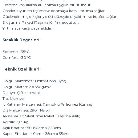
Extreme koşullarda kullanıma uygun bir üründür.
Geceleri uyurken üşüme ve donmaya karşı koruma sağlar.
Güçlendirilmiş dikişleriyle üst düzeyde ısı yalıtımı ve konfor sağlar.
Sıkıştırma Paketi (Taşıma Kılıfı) mevcuttur.
Yırtılmaya karşı dayanıklıdır.
Sıcaklık Değerleri:
Extreme: -35°C
Comfort: -30°C
Teknik Özellikleri:
Dolgu Malzemesi: Hollowfibre(Elyaf)
Dolgu Miktarı: 2 x 350g/m2
Dizayn: Çift katmanlı
Tip: Mumya
İç Katman Malzemesi: Pamuklu Terletmez Kumaş
Dış Malzemesi: 290T Nylon
Aksesuarlar: Sıkıştırma Paketi (Taşıma Kılıfı)
Ağırlık: 2,65 kg
Açık Ebatları: 50-80cm x 220cm
Kapalı Ebatları: 40cm x 35cm x 35cm