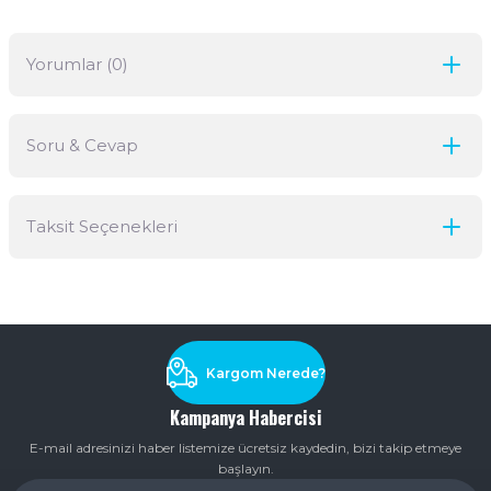
Yorumlar (0)
Soru & Cevap
Bu ürüne ilk yorumu siz yapın!
Taksit Seçenekleri
Yorum Yaz
Ürün hakkında henüz soru sorulmamış.
Soru Sor
Kargom Nerede?
Kampanya Habercisi
E-mail adresinizi haber listemize ücretsiz kaydedin, bizi takip etmeye
başlayın.