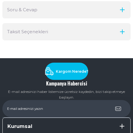
Soru & Cevap
Bu ürüne ilk yorumu siz yapın!
Taksit Seçenekleri
Yorum Yaz
Ürün hakkında henüz soru sorulmamış.
Soru Sor
Kargom Nerede?
Kampanya Habercisi
E-mail adresinizi haber listemize ücretsiz kaydedin, bizi takip etmeye
başlayın.
Kurumsal