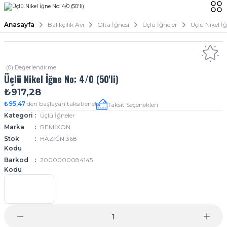
Anasayfa
Balıkçılık Avı
Olta İğnesi
Üçlü İğneler
Üçlü Nikel İğ
(0) Değerlendirme
Üçlü Nikel İğne No: 4/0 (50'li)
₺917,28
₺95,47
den başlayan taksitlerle!
Taksit Seçenekleri
Kategori
Üçlü İğneler
Marka
REMİXON
Stok
HAZİĞN.368
Kodu
Barkod
2000000084145
Kodu