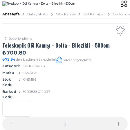
Anasayfa
Balıkçılık Avı
Olta Kamışı
Göl Kamışlar
Göl Kamışl
(0) Değerlendirme
Teleskopik Göl Kamışı - Delta - Bilezikli - 500cm
₺700,80
₺72,94
den başlayan taksitlerle!
Taksit Seçenekleri
Kategori
Göl Kamışları
Marka
SAVAGE
Stok
KMŞ.186
Kodu
Barkod
6903838012037
Kodu