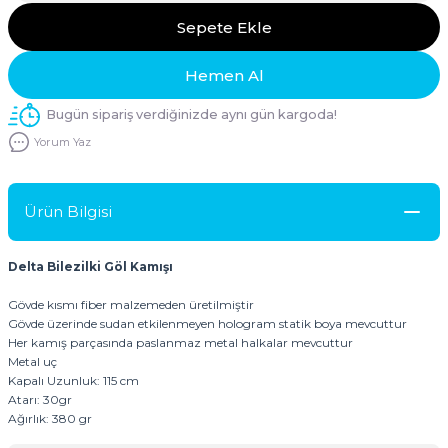
Sepete Ekle
Hemen Al
Bugün sipariş verdiğinizde aynı gün kargoda!
Yorum Yaz
Ürün Bilgisi
Delta Bilezilki Göl Kamışı
Gövde kısmı fiber malzemeden üretilmiştir
Gövde üzerinde sudan etkilenmeyen hologram statik boya mevcuttur
Her kamış parçasında paslanmaz metal halkalar mevcuttur
Metal uç
Kapalı Uzunluk: 115 cm
Atarı: 30gr
Ağırlık: 380 gr