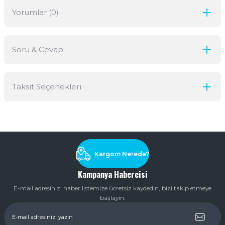
Yorumlar (0)
Soru & Cevap
Bu ürüne ilk yorumu siz yapın!
Taksit Seçenekleri
Yorum Yaz
Ürün hakkında henüz soru sorulmamış.
Soru Sor
Kargom Nerede?
Kampanya Habercisi
E-mail adresinizi haber listemize ücretsiz kaydedin, bizi takip etmeye
başlayın.