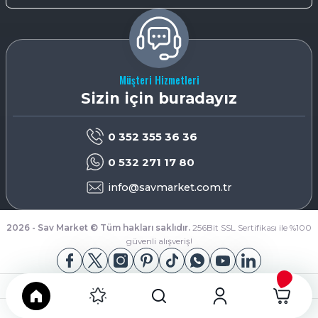
Müşteri Hizmetleri
Sizin için buradayız
0 352 355 36 36
0 532 271 17 80
info@savmarket.com.tr
2026 - Sav Market © Tüm hakları saklıdır.
256Bit SSL Sertifikası ile %100
güvenli alışveriş!
App Store
Google Play
ideasoft
ile
e-