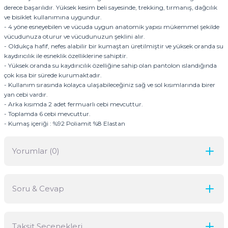
derece başarılıdır. Yüksek kesim beli sayesinde, trekking, tırmanış, dağcılık
ve bisiklet kullanımına uygundur.
- 4 yöne esneyebilen ve vücuda uygun anatomik yapısı mükemmel şekilde
vücudunuza oturur ve vücudunuzun şeklini alır.
- Oldukça hafif, nefes alabilir bir kumaştan üretilmiştir ve yüksek oranda su
kaydırıcılık ile esneklik özelliklerine sahiptir.
- Yüksek oranda su kaydırıcılık özelliğine sahip olan pantolon ıslandığında
çok kısa bir sürede kurumaktadır.
- Kullanım sırasında kolayca ulaşabileceğiniz sağ ve sol kısımlarında birer
yan cebi vardır.
- Arka kısımda 2 adet fermuarlı cebi mevcuttur.
- Toplamda 6 cebi mevcuttur.
- Kumaş içeriği : %92 Poliamit %8 Elastan
Yorumlar (0)
Soru & Cevap
Bu ürüne ilk yorumu siz yapın!
Taksit Seçenekleri
Yorum Yaz