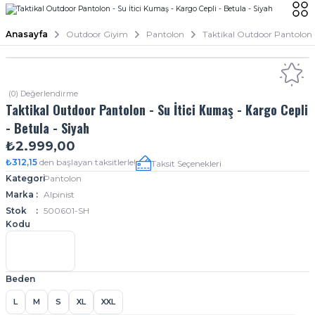
Anasayfa
Outdoor Giyim
Pantolon
Taktikal Outdoor Pantolon -
(0) Değerlendirme
Taktikal Outdoor Pantolon - Su İtici Kumaş - Kargo Cepli
- Betula - Siyah
₺2.999,00
₺312,15
den başlayan taksitlerle!
Taksit Seçenekleri
Kategori
Pantolon
Marka
Alpinist
Stok
500601-SH
Kodu
Beden
L
M
S
XL
XXL