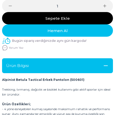
Sepete Ekle
Hemen Al
Bugün sipariş verdiğinizde aynı gün kargoda!
Yorum Yaz
Ürün Bilgisi
Alpinist Betula Tactical Erkek Pantolon (500601)
Trekking, tırmanış, dağcılık ve bisiklet kullanımı gibi aktif sporlar için ideal
bir üründür.
Ürün Özellikleri;
- 4 yöne esneyebilen kumaş sayesinde maksimum rahatlık ve performans
sunar. Aynı zamanda ter emiciliği ve vücut ısısı ile kuruma özelliği son