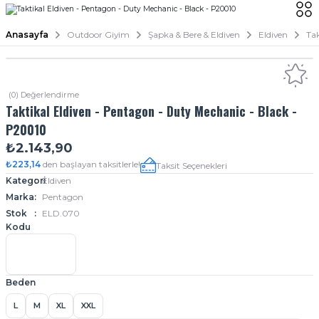
Anasayfa
Outdoor Giyim
Şapka & Bere & Eldiven
Eldiven
Tak
(0) Değerlendirme
Taktikal Eldiven - Pentagon - Duty Mechanic - Black -
P20010
₺2.143,90
₺223,14
den başlayan taksitlerle!
Taksit Seçenekleri
Kategori
Eldiven
Marka
Pentagon
Stok
ELD.070
Kodu
Beden
L
M
XL
XXL