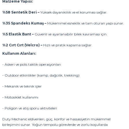
Malzeme Yapısı:
%58 Sentetik Deri –
Yüksek dayanıklılık ve el koruması sağlar.
%35 Spandeks Kumaş –
Mükemmel esneklik ve tam oturan yapı sunar.
%5 Elastik Bant –
Güvenli ve ayarlanabilir bilek kavraması için.
%2 Cırt Cırt (Velcro) –
Hızlı ve pratik kapama sağlar.
Kullanım Alanları:
- Askeri ve polis taktik operasyonları
- Outdoor etkinlikler (kamp, dağcılık, trekking)
- Mekanik ve teknik işler
- Motosiklet kullanımı
- Poligon ve atış sporu aktiviteleri
Duty Mechanic eldivenleri, güç, konfor ve hassasiyetin mükemmel
birleşimini sunar. Yoğun tempolu görevlerde ve zorlu koşullarda