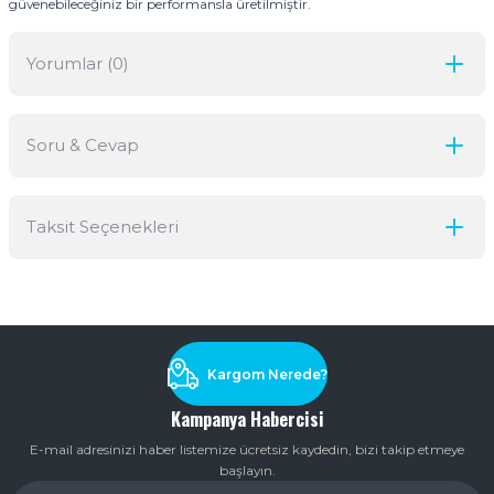
güvenebileceğiniz bir performansla üretilmiştir.
Yorumlar (0)
Soru & Cevap
Bu ürüne ilk yorumu siz yapın!
Taksit Seçenekleri
Yorum Yaz
Ürün hakkında henüz soru sorulmamış.
Soru Sor
Kargom Nerede?
Kampanya Habercisi
E-mail adresinizi haber listemize ücretsiz kaydedin, bizi takip etmeye
başlayın.