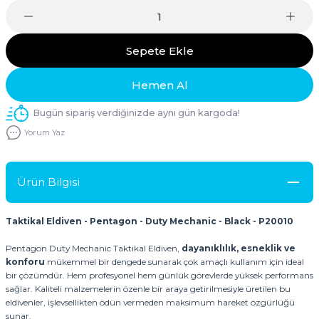
Sepete Ekle
Hemen Al
Bugün sipariş verdiğinizde aynı gün kargoda!
Yorum Yaz
Ürün Bilgisi
Taktikal Eldiven - Pentagon - Duty Mechanic - Black - P20010
Pentagon Duty Mechanic Taktikal Eldiven,
dayanıklılık, esneklik ve
konforu
mükemmel bir dengede sunarak çok amaçlı kullanım için ideal
bir çözümdür. Hem profesyonel hem günlük görevlerde yüksek performans
sağlar. Kaliteli malzemelerin özenle bir araya getirilmesiyle üretilen bu
eldivenler, işlevsellikten ödün vermeden maksimum hareket özgürlüğü
sunar.