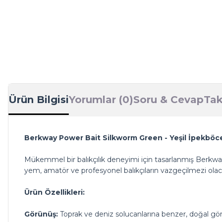
Ürün Bilgisi
Yorumlar (0)
Soru & Cevap
Tak
Berkway Power Bait Silkworm Green - Yeşil İpekböce
Mükemmel bir balıkçılık deneyimi için tasarlanmış Berkway 
yem, amatör ve profesyonel balıkçıların vazgeçilmezi olac
Ürün Özellikleri:
Görünüş:
Toprak ve deniz solucanlarına benzer, doğal g