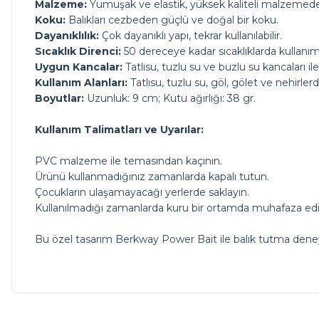
Malzeme:
Yumuşak ve elastik, yüksek kaliteli malzemeden
Koku:
Balıkları cezbeden güçlü ve doğal bir koku.
Dayanıklılık:
Çok dayanıklı yapı, tekrar kullanılabilir.
Sıcaklık Direnci:
50 dereceye kadar sıcaklıklarda kullanım
Uygun Kancalar:
Tatlısu, tuzlu su ve buzlu su kancaları i
Kullanım Alanları:
Tatlısu, tuzlu su, göl, gölet ve nehirlerd
Boyutlar:
Uzunluk: 9 cm; Kutu ağırlığı: 38 gr.
Kullanım Talimatları ve Uyarılar:
PVC malzeme ile temasından kaçının.
Ürünü kullanmadığınız zamanlarda kapalı tutun.
Çocukların ulaşamayacağı yerlerde saklayın.
Kullanılmadığı zamanlarda kuru bir ortamda muhafaza edi
Bu özel tasarım Berkway Power Bait ile balık tutma deneyi