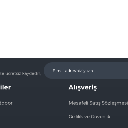
Ürün hakkında henüz soru sorulmamış.
Bu ürüne ilk yorumu siz yapın!
Yorum Yaz
Soru Sor
ize ücretsiz kaydedin,
iler
Alışveriş
tdoor
Mesafeli Satış Sözleşmesi
ı
Gizlilik ve Güvenlik