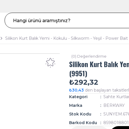
Silikon Kurt Balık Yemi - Kokulu - Silkworm - Yeşil - Power Bait
(0) Değerlendirme
Silikon Kurt Balık Ye
(9951)
₺292,32
₺30,43
den başlayan taksitlerl
Kategori
Sahte Kurtla
Marka
BERKWAY
Stok Kodu
SUNYEM.67
Barkod Kodu
859801880