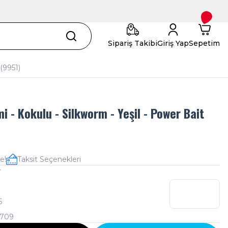
Sipariş Takibi
Giriş Yap
Sepetim
 (9951)
mi - Kokulu - Silkworm - Yeşil - Power Bait
e!
Taksit Seçenekleri
r
6
1709