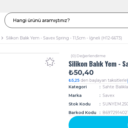
Silikon Balık Yem - Savex Spring - 11,5cm - İğneli (H12-6673)
(0) Değerlendirme
Silikon Balık Yem - S
₺50,40
₺5,25
den başlayan taksitlerle!
Kategori
Sahte Balıkla
Marka
Savex
Stok Kodu
SUNYEM.25
Barkod Kodu
8697291402