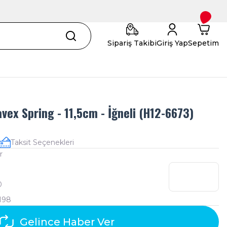
Sipariş Takibi
Giriş Yap
Sepetim
avex Spring - 11,5cm - İğneli (H12-6673)
Taksit Seçenekleri
r
0
198
Gelince Haber Ver