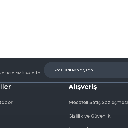
Ürün hakkında henüz soru sorulmamış.
Bu ürüne ilk yorumu siz yapın!
Yorum Yaz
Soru Sor
ize ücretsiz kaydedin,
iler
Alışveriş
tdoor
Mesafeli Satış Sözleşmesi
ı
Gizlilik ve Güvenlik