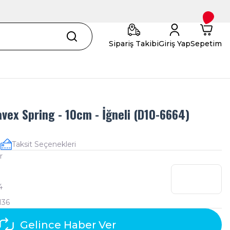
Sipariş Takibi
Giriş Yap
Sepetim
avex Spring - 10cm - İğneli (D10-6664)
!
Taksit Seçenekleri
r
4
136
Gelince Haber Ver