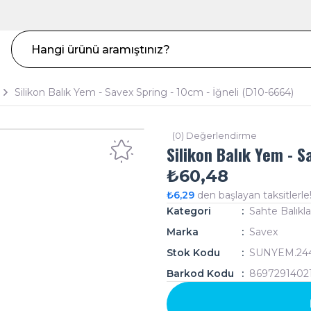
Silikon Balık Yem - Savex Spring - 10cm - İğneli (D10-6664)
(0) Değerlendirme
Silikon Balık Yem - S
₺60,48
₺6,29
den başlayan taksitlerle
Kategori
Sahte Balıkla
Marka
Savex
Stok Kodu
SUNYEM.24
Barkod Kodu
8697291402