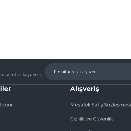
Ürün hakkında henüz soru sorulmamış.
Bu ürüne ilk yorumu siz yapın!
Yorum Yaz
Soru Sor
ize ücretsiz kaydedin,
iler
Alışveriş
tdoor
Mesafeli Satış Sözleşmesi
ı
Gizlilik ve Güvenlik