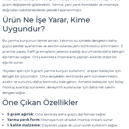
gram değişkenlik gösterebilir. Yarma, yani yarık formdadır ve misinaya
doğrudan sabitlenebilecek şekilde tasarlanmıştır.
Ürün Ne İşe Yarar, Kime
Uygundur?
Bu yarma kurşunun temel amacı, takımın su içindeki dengesini daha
güçlü şekilde ayarlamak ve akıntılı sularda yem kontrolünü artırmaktır. 5
gramlık yapısı, hafif gramajların yetersiz kaldığı durumlarda daha belirgin
dip teması sağlar. Orta kalınlıkta misinalarla yapılan avlarda stabil bir
ağırlık sunar.
“Kıyıdan spin için 5 gram yarma kurşun kullanımı” arayan balıkçılar için
dengeli bir çözümdür. Orta seviyedeki akıntılarda yem sürüklenmesini
azaltır ve sunumu daha kontrollü hale getirir. Amatör balıkçılar için kolay
montaj avantajı sunarken, deneyimli kullanıcılar için daha net takım
dengesi sağlar.
Öne Çıkan Özellikler
5 gram ağırlık:
Orta akıntıda daha güçlü dip teması sağlar.
Yarma yarık form:
Misinaya hızlı ve sabit montaj imkanı sunar.
1. kalite malzeme:
Dayanıklı yapısı ile uzun süreli kullanım sağlar.