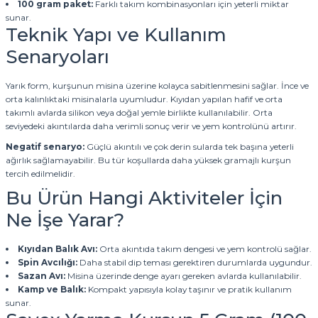
100 gram paket:
Farklı takım kombinasyonları için yeterli miktar
sunar.
Teknik Yapı ve Kullanım
Senaryoları
Yarık form, kurşunun misina üzerine kolayca sabitlenmesini sağlar. İnce ve
orta kalınlıktaki misinalarla uyumludur. Kıyıdan yapılan hafif ve orta
takımlı avlarda silikon veya doğal yemle birlikte kullanılabilir. Orta
seviyedeki akıntılarda daha verimli sonuç verir ve yem kontrolünü artırır.
Negatif senaryo:
Güçlü akıntılı ve çok derin sularda tek başına yeterli
ağırlık sağlamayabilir. Bu tür koşullarda daha yüksek gramajlı kurşun
tercih edilmelidir.
Bu Ürün Hangi Aktiviteler İçin
Ne İşe Yarar?
Kıyıdan Balık Avı:
Orta akıntıda takım dengesi ve yem kontrolü sağlar.
Spin Avcılığı:
Daha stabil dip teması gerektiren durumlarda uygundur.
Sazan Avı:
Misina üzerinde denge ayarı gereken avlarda kullanılabilir.
Kamp ve Balık:
Kompakt yapısıyla kolay taşınır ve pratik kullanım
sunar.