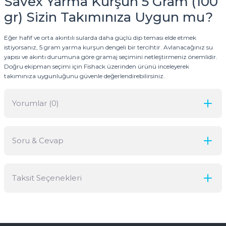
Savex Yarma Kurşun 5 Gram (100
gr) Sizin Takımınıza Uygun mu?
Eğer hafif ve orta akıntılı sularda daha güçlü dip teması elde etmek
istiyorsanız, 5 gram yarma kurşun dengeli bir tercihtir. Avlanacağınız su
yapısı ve akıntı durumuna göre gramaj seçimini netleştirmeniz önemlidir.
Doğru ekipman seçimi için Fishack üzerinden ürünü inceleyerek
takımınıza uygunluğunu güvenle değerlendirebilirsiniz.
Yorumlar (0)
Soru & Cevap
Bu ürüne ilk yorumu siz yapın!
Taksit Seçenekleri
Yorum Yaz
Ürün hakkında henüz soru sorulmamış.
Soru Sor