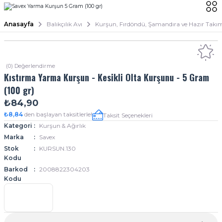
Anasayfa
Balıkçılık Avı
Kurşun, Fırdöndü, Şamandıra ve Hazır Takı
(0) Değerlendirme
Kıstırma Yarma Kurşun - Kesikli Olta Kurşunu - 5 Gram
(100 gr)
₺84,90
₺8,84
den başlayan taksitlerle!
Taksit Seçenekleri
Kategori
Kurşun & Ağırlık
Marka
Savex
Stok
KURSUN.130
Kodu
Barkod
2008822304203
Kodu