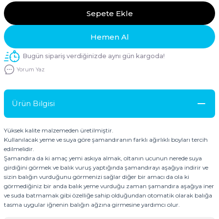
Sepete Ekle
Hemen Al
Bugün sipariş verdiğinizde aynı gün kargoda!
Yorum Yaz
Ürün Bilgisi
Yüksek kalite malzemeden üretilmiştir.
Kullanılacak yeme ve suya göre şamandıranın farklı ağırlıklı boyları tercih
edilmelidir.
Şamandıra da ki amaç yemi askıya almak, oltanın ucunun nerede suya
girdiğini görmek ve balık vuruş yaptığında şamandırayı aşağıya indirir ve
sizin balığın vurduğunu görmenizi sağlar diğer bir amacı da ola ki
görmediğiniz bir anda balık yeme vurduğu zaman şamandıra aşağıya iner
ve suda batmamak gibi özelliğe sahip olduğundan otomatik olarak balığa
tasma uygular iğnenin balığın ağzına girmesine yardımcı olur.