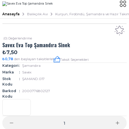
Anasayfa
Balıkçılık Avı
Kurşun, Fırdöndü, Şamandıra ve Hazır Takı
(0) Değerlendirme
Savex Eva Top Şamandıra Sinek
₺7,50
₺0,78
den başlayan taksitlerle!
Taksit Seçenekleri
Kategori
Şamandıra
Marka
Savex
Stok
ŞAMAND.017
Kodu
Barkod
2000776802127
Kodu