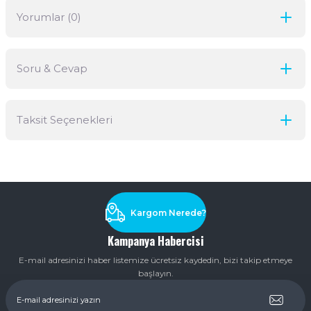
Yorumlar (0)
Soru & Cevap
Bu ürüne ilk yorumu siz yapın!
Taksit Seçenekleri
Yorum Yaz
Ürün hakkında henüz soru sorulmamış.
Soru Sor
Kargom Nerede?
Kampanya Habercisi
E-mail adresinizi haber listemize ücretsiz kaydedin, bizi takip etmeye
başlayın.