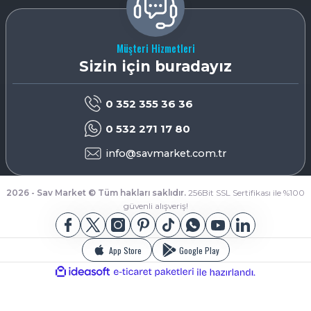
Müşteri Hizmetleri
Sizin için buradayız
0 352 355 36 36
0 532 271 17 80
info@savmarket.com.tr
2026 - Sav Market © Tüm hakları saklıdır.
256Bit SSL Sertifikası ile %100
güvenli alışveriş!
App Store
Google Play
ideasoft
ile
e-
hazırlandı.
ticaret
paketleri