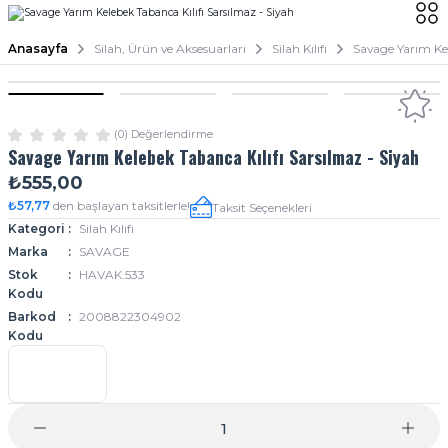
Anasayfa
Silah, Ürün ve Aksesuarları
Silah Kılıfı
Savage Yarım Kel
(0) Değerlendirme
Savage Yarım Kelebek Tabanca Kılıfı Sarsılmaz - Siyah
₺555,00
₺57,77
den başlayan taksitlerle!
Taksit Seçenekleri
Kategori
Silah Kılıfı
Marka
SAVAGE
Stok
HAVAK.533
Kodu
Barkod
2008822304902
Kodu