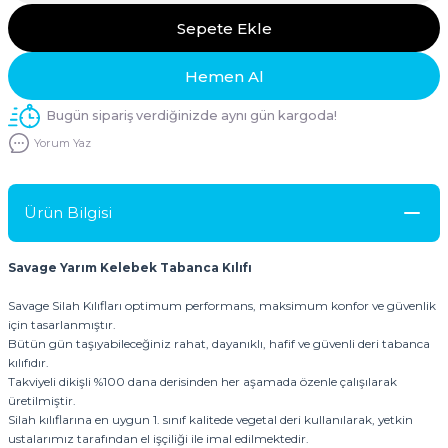
Sepete Ekle
Hemen Al
Bugün sipariş verdiğinizde aynı gün kargoda!
Yorum Yaz
Ürün Bilgisi
Savage Yarım Kelebek Tabanca Kılıfı
Savage Silah Kılıfları optimum performans, maksimum konfor ve güvenlik
için tasarlanmıştır.
Bütün gün taşıyabileceğiniz rahat, dayanıklı, hafif ve güvenli deri tabanca
kılıfıdır.
Takviyeli dikişli %100 dana derisinden her aşamada özenle çalışılarak
üretilmiştir.
Silah kılıflarına en uygun 1. sınıf kalitede vegetal deri kullanılarak, yetkin
ustalarımız tarafından el işçiliği ile imal edilmektedir.