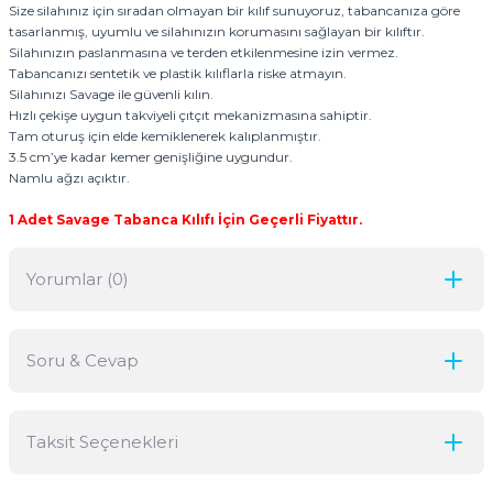
Size silahınız için sıradan olmayan bir kılıf sunuyoruz, tabancanıza göre
tasarlanmış, uyumlu ve silahınızın korumasını sağlayan bir kılıftır.
Silahınızın paslanmasına ve terden etkilenmesine izin vermez.
Tabancanızı sentetik ve plastik kılıflarla riske atmayın.
Silahınızı Savage ile güvenli kılın.
Hızlı çekişe uygun takviyeli çıtçıt mekanizmasına sahiptir.
Tam oturuş için elde kemiklenerek kalıplanmıştır.
3.5 cm’ye kadar kemer genişliğine uygundur.
Namlu ağzı açıktır.
1 Adet Savage Tabanca Kılıfı İçin Geçerli Fiyattır.
Yorumlar (0)
Soru & Cevap
Bu ürüne ilk yorumu siz yapın!
Taksit Seçenekleri
Yorum Yaz
Ürün hakkında henüz soru sorulmamış.