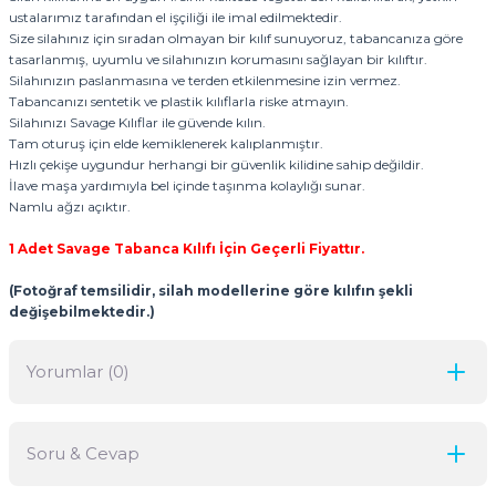
ustalarımız tarafından el işçiliği ile imal edilmektedir.
Size silahınız için sıradan olmayan bir kılıf sunuyoruz, tabancanıza göre
tasarlanmış, uyumlu ve silahınızın korumasını sağlayan bir kılıftır.
Silahınızın paslanmasına ve terden etkilenmesine izin vermez.
Tabancanızı sentetik ve plastik kılıflarla riske atmayın.
Silahınızı Savage Kılıflar ile güvende kılın.
Tam oturuş için elde kemiklenerek kalıplanmıştır.
Hızlı çekişe uygundur herhangi bir güvenlik kilidine sahip değildir.
İlave maşa yardımıyla bel içinde taşınma kolaylığı sunar.
Namlu ağzı açıktır.
1 Adet Savage Tabanca Kılıfı İçin Geçerli Fiyattır.
(Fotoğraf temsilidir, silah modellerine göre kılıfın şekli
değişebilmektedir.)
Yorumlar (0)
Soru & Cevap
Bu ürüne ilk yorumu siz yapın!