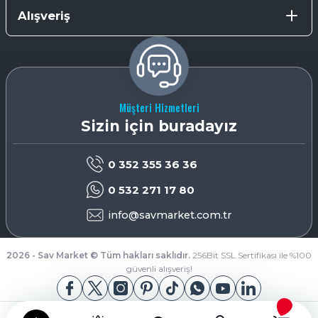
Alışveriş
Müşteri Hizmetleri
Sizin için buradayız
0 352 355 36 36
0 532 271 17 80
info@savmarket.com.tr
2026 - Sav Market © Tüm hakları saklıdır.
256Bit SSL Sertifikası ile %100
güvenli alışveriş!
App Store
Google Play