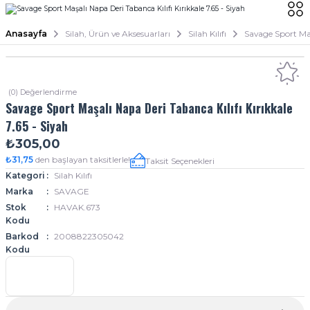
Anasayfa
Silah, Ürün ve Aksesuarları
Silah Kılıfı
Savage Sport Maş
(0) Değerlendirme
Savage Sport Maşalı Napa Deri Tabanca Kılıfı Kırıkkale
7.65 - Siyah
₺305,00
₺31,75
den başlayan taksitlerle!
Taksit Seçenekleri
Kategori
Silah Kılıfı
Marka
SAVAGE
Stok
HAVAK.673
Kodu
Barkod
2008822305042
Kodu