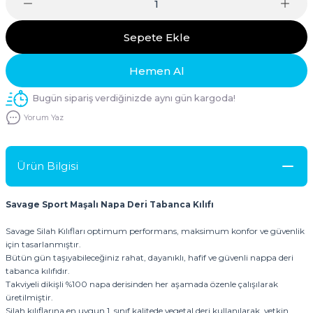
Sepete Ekle
Hemen Al
Bugün sipariş verdiğinizde aynı gün kargoda!
Yorum Yaz
Ürün Bilgisi
Savage Sport Maşalı Napa Deri Tabanca Kılıfı
Savage Silah Kılıfları optimum performans, maksimum konfor ve güvenlik
için tasarlanmıştır.
Bütün gün taşıyabileceğiniz rahat, dayanıklı, hafif ve güvenli nappa deri
tabanca kılıfıdır.
Takviyeli dikişli %100 napa derisinden her aşamada özenle çalışılarak
üretilmiştir.
Silah kılıflarına en uygun 1. sınıf kalitede vegetal deri kullanılarak, yetkin