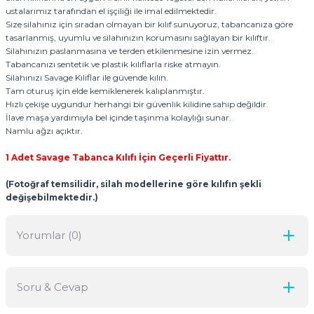
ustalarımız tarafından el işçiliği ile imal edilmektedir.
Size silahınız için sıradan olmayan bir kılıf sunuyoruz, tabancanıza göre
tasarlanmış, uyumlu ve silahınızın korumasını sağlayan bir kılıftır.
Silahınızın paslanmasına ve terden etkilenmesine izin vermez.
Tabancanızı sentetik ve plastik kılıflarla riske atmayın.
Silahınızı Savage Kılıflar ile güvende kılın.
Tam oturuş için elde kemiklenerek kalıplanmıştır.
Hızlı çekişe uygundur herhangi bir güvenlik kilidine sahip değildir.
İlave maşa yardımıyla bel içinde taşınma kolaylığı sunar.
Namlu ağzı açıktır.
1 Adet Savage Tabanca Kılıfı İçin Geçerli Fiyattır.
(Fotoğraf temsilidir, silah modellerine göre kılıfın şekli
değişebilmektedir.)
Yorumlar (0)
Soru & Cevap
Bu ürüne ilk yorumu siz yapın!