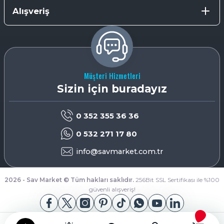
Alışveriş
Müşteri Hizmetleri
Sizin için buradayız
0 352 355 36 36
0 532 271 17 80
info@savmarket.com.tr
2026 - Sav Market © Tüm hakları saklıdır.
256Bit SSL Sertifikası ile %100
güvenli alışveriş!
App Store
Google Play