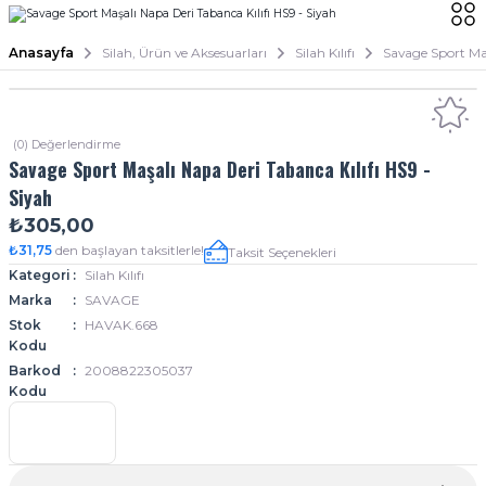
Anasayfa
Silah, Ürün ve Aksesuarları
Silah Kılıfı
Savage Sport Maş
(0) Değerlendirme
Savage Sport Maşalı Napa Deri Tabanca Kılıfı HS9 -
Siyah
₺305,00
₺31,75
den başlayan taksitlerle!
Taksit Seçenekleri
Kategori
Silah Kılıfı
Marka
SAVAGE
Stok
HAVAK.668
Kodu
Barkod
2008822305037
Kodu