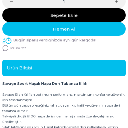
Sepete Ekle
Hemen Al
Bugün sipariş verdiğinizde aynı gün kargoda!
Yorum Yaz
Ürün Bilgisi
Savage Sport Maşalı Napa Deri Tabanca Kılıfı
Savage Silah Kılıfları optimum performans, maksimum konfor ve güvenlik
için tasarlanmıştır.
Bütün gün taşıyabileceğiniz rahat, dayanıklı, hafif ve güvenli nappa deri
tabanca kılıfıdır.
Takviyeli dikişli %100 napa derisinden her aşamada özenle çalışılarak
üretilmiştir.
Silah kılıflarına en uygun 1. sınıf kalitede vegetal deri kullanılarak, yetkin