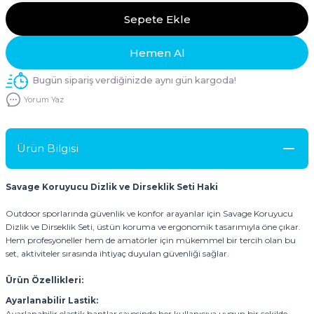
Sepete Ekle
Hemen Al
Bugün sipariş verdiğinizde aynı gün kargoda!
Yorum Yaz
Ürün Bilgisi
Savage Koruyucu Dizlik ve Dirseklik Seti Haki
Outdoor sporlarında güvenlik ve konfor arayanlar için Savage Koruyucu
Dizlik ve Dirseklik Seti, üstün koruma ve ergonomik tasarımıyla öne çıkar.
Hem profesyoneller hem de amatörler için mükemmel bir tercih olan bu
set, aktiviteler sırasında ihtiyaç duyulan güvenliği sağlar.
Ürün Özellikleri:
Ayarlanabilir Lastik:
Ayarlanabilir elastik bantlar sayesinde her kullanıcıya uygun bir şekilde