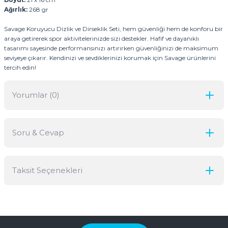
Ağırlık:
268 gr
Savage Koruyucu Dizlik ve Dirseklik Seti, hem güvenliği hem de konforu bir
araya getirerek spor aktivitelerinizde sizi destekler. Hafif ve dayanıklı
tasarımı sayesinde performansınızı artırırken güvenliğinizi de maksimum
seviyeye çıkarır. Kendinizi ve sevdiklerinizi korumak için Savage ürünlerini
tercih edin!
Yorumlar (0)
Soru & Cevap
Bu ürüne ilk yorumu siz yapın!
Taksit Seçenekleri
Yorum Yaz
Ürün hakkında henüz soru sorulmamış.
Soru Sor