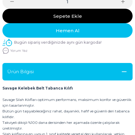
Sepete Ekle
Hemen Al
Bugün sipariş verdiğinizde aynı gün kargoda!
Yorum Yaz
Ürün Bilgisi
Savage Kelebek Belt Tabanca Kılıfı
Savage Silah Kılıfları optimum performans, maksimum konfor ve güvenlik
için tasarlanmıştır.
Bütün gün taşıyabileceğiniz rahat, dayanıklı, hafif ve güvenli deri tabanca
kılıfıdır.
Takviyeli dikişli %100 dana derisinden her aşamada özenle çalışılarak
üretilmiştir.
Silah kılıflarına en uygun 1. sınıf kalitede vegetal deri kullanılarak, yetkin