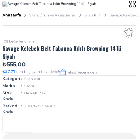
Anasayfa
Silah, Ürün ve Aksesuarları
Silah Kılıfı
Savage Kelebek B
(0) Değerlendirme
Savage Kelebek Belt Tabanca Kılıfı Browning 14'lü -
Siyah
₺555,00
₺57,77
den başlayan taksitlerle!
Taksit Seçenekleri
Kategori
Silah Kılıfı
Marka
SAVAGE
Stok
HAVAK.598
Kodu
Barkod
2008822304967
Kodu