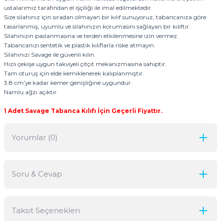
ustalarımız tarafından el işçiliği ile imal edilmektedir.
Size silahınız için sıradan olmayan bir kılıf sunuyoruz, tabancanıza göre
tasarlanmış, uyumlu ve silahınızın korumasını sağlayan bir kılıftır.
Silahınızın paslanmasına ve terden etkilenmesine izin vermez.
Tabancanızı sentetik ve plastik kılıflarla riske atmayın.
Silahınızı Savage ile güvenli kılın.
Hızlı çekişe uygun takviyeli çıtçıt mekanizmasına sahiptir.
Tam oturuş için elde kemiklenerek kalıplanmıştır.
3.8 cm’ye kadar kemer genişliğine uygundur.
Namlu ağzı açıktır.
1 Adet Savage Tabanca Kılıfı İçin Geçerli Fiyattır.
Yorumlar (0)
Soru & Cevap
Bu ürüne ilk yorumu siz yapın!
Taksit Seçenekleri
Yorum Yaz
Ürün hakkında henüz soru sorulmamış.