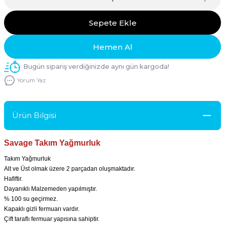
Sepete Ekle
Hemen Al
Bugün sipariş verdiğinizde aynı gün kargoda!
Yorum Yaz
Ürün Bilgisi
Savage Takım Yağmurluk
Takım Yağmurluk
Alt ve Üst olmak üzere 2 parçadan oluşmaktadır.
Hafiftir.
Dayanıklı Malzemeden yapılmıştır.
% 100 su geçirmez.
Kapaklı gizli fermuarı vardır.
Çift taraflı fermuar yapısına sahiptir.