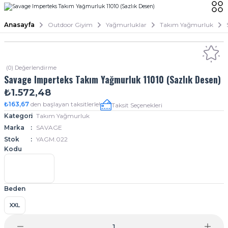
Anasayfa
Outdoor Giyim
Yağmurluklar
Takım Yağmurluk
(0) Değerlendirme
Savage Imperteks Takım Yağmurluk 11010 (Sazlık Desen)
₺1.572,48
₺163,67
den başlayan taksitlerle!
Taksit Seçenekleri
Kategori
Takım Yağmurluk
Marka
SAVAGE
Stok
YAGM.022
Kodu
Beden
XXL