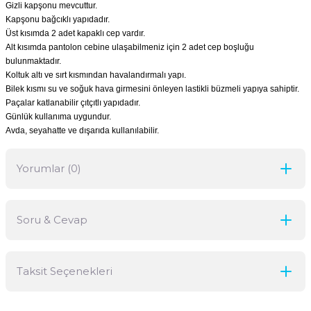
Gizli kapşonu mevcuttur.
Kapşonu bağcıklı yapıdadır.
Üst kısımda 2 adet kapaklı cep vardır.
Alt kısımda pantolon cebine ulaşabilmeniz için 2 adet cep boşluğu
bulunmaktadır.
Koltuk altı ve sırt kısmından havalandırmalı yapı.
Bilek kısmı su ve soğuk hava girmesini önleyen lastikli büzmeli yapıya sahiptir.
Paçalar katlanabilir çıtçıtlı yapıdadır.
Günlük kullanıma uygundur.
Avda, seyahatte ve dışarıda kullanılabilir.
Yorumlar (0)
Soru & Cevap
Bu ürüne ilk yorumu siz yapın!
Taksit Seçenekleri
Yorum Yaz
Ürün hakkında henüz soru sorulmamış.