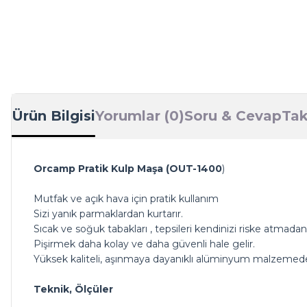
Ürün Bilgisi
Yorumlar (0)
Soru & Cevap
Tak
Orcamp Pratik Kulp Maşa (OUT-1400
)
Mutfak ve açık hava için pratik kullanım
Sizi yanık parmaklardan kurtarır.
Sıcak ve soğuk tabakları , tepsileri kendinizi riske atmada
Pişirmek daha kolay ve daha güvenli hale gelir.
Yüksek kaliteli, aşınmaya dayanıklı alüminyum malzemeden
Teknik, Ölçüler