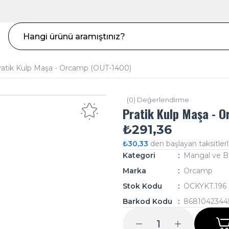
ratik Kulp Maşa - Orcamp (OUT-1400)
(0) Değerlendirme
Pratik Kulp Maşa - 
₺291,36
₺30,33
den başlayan taksitlerl
Kategori
Mangal ve B
Marka
Orcamp
Stok Kodu
OCKYKT.196
Barkod Kodu
8681042344