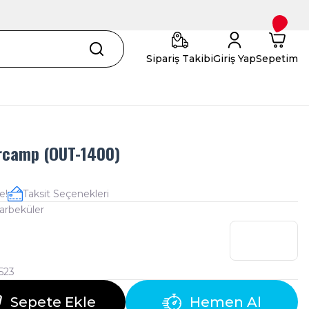
Sipariş Takibi
Giriş Yap
Sepetim
Orcamp (OUT-1400)
e!
Taksit Seçenekleri
arbeküler
523
Sepete Ekle
Hemen Al