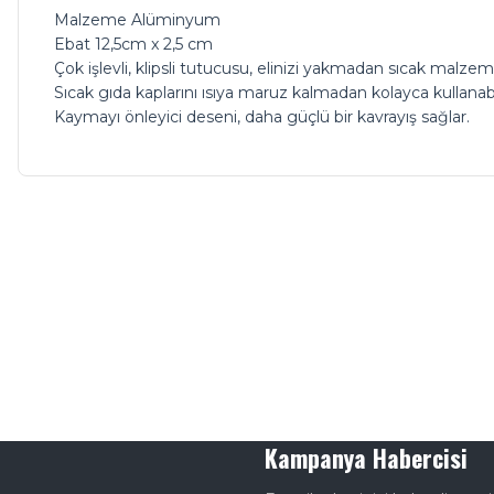
Malzeme Alüminyum
Ebat 12,5cm x 2,5 cm
Çok işlevli, klipsli tutucusu, elinizi yakmadan sıcak malz
Sıcak gıda kaplarını ısıya maruz kalmadan kolayca kullanabil
Kaymayı önleyici deseni, daha güçlü bir kavrayış sağlar.
Kampanya Habercisi