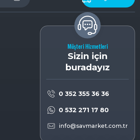
Müşteri Hizmetleri
Sizin için
buradayız
0 352 355 36 36
0 532 271 17 80
info@savmarket.com.tr