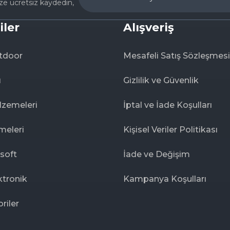
ize ücretsiz kaydedin,
iler
Alışveriş
tdoor
Mesafeli Satış Sözleşmesi
ı
Gizlilik ve Güvenlik
lzemeleri
İptal ve İade Koşulları
meleri
Kişisel Veriler Politikası
rsoft
İade ve Değişim
ktronik
Kampanya Koşulları
riler