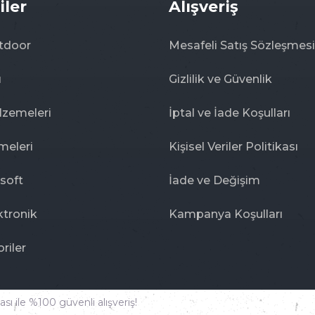
iler
Alışveriş
tdoor
Mesafeli Satış Sözleşmesi
ı
Gizlilik ve Güvenlik
lzemeleri
İptal ve İade Koşulları
meleri
Kişisel Veriler Politikası
rsoft
İade ve Değişim
ktronik
Kampanya Koşulları
riler
sı ile %100 güvenli alışveriş!