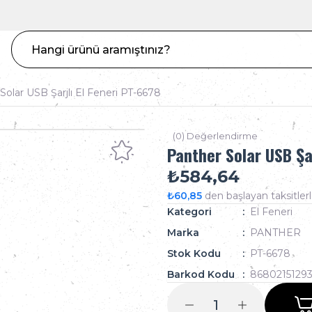
Solar USB Şarjlı El Feneri PT-6678
(0) Değerlendirme
Panther Solar USB Şar
₺584,64
₺60,85
den başlayan taksitlerl
Kategori
El Feneri
Marka
PANTHER
Stok Kodu
PT-6678
Barkod Kodu
8680215129