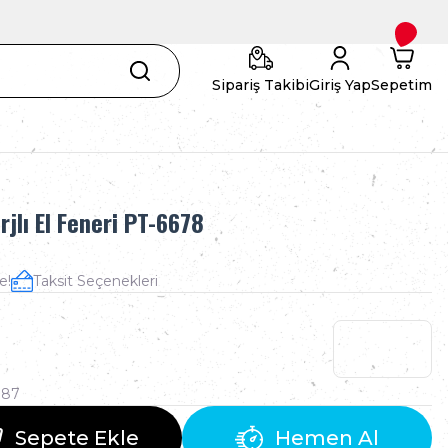
Sipariş Takibi
Giriş Yap
Sepetim
jlı El Feneri PT-6678
e!
Taksit Seçenekleri
387
Sepete Ekle
Hemen Al