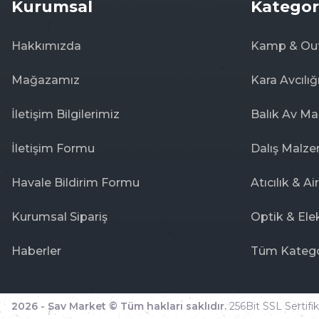
Kurumsal
Kategor
Hakkımızda
Kamp & Ou
Mağazamız
Kara Avcılığ
İletişim Bilgilerimiz
Balık Av Ma
İletişim Formu
Dalış Malze
Havale Bildirim Formu
Atıcılık & Ai
Kurumsal Sipariş
Optik & Ele
Haberler
Tüm Katego
2026 - Sav Market © Tüm hakları saklıdır.
256Bit SSL Sertifika