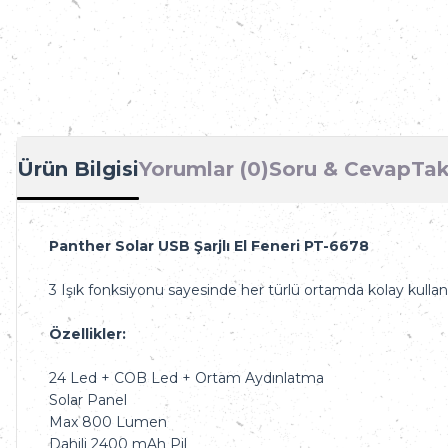
Ürün Bilgisi
Yorumlar (0)
Soru & Cevap
Tak
Panther Solar USB Şarjlı El Feneri PT-6678
3 Işık fonksiyonu sayesinde her türlü ortamda kolay kullanı
Özellikler:
24 Led + COB Led + Ortam Aydınlatma
Solar Panel
Max 800 Lumen
Dahili 2400 mAh Pil