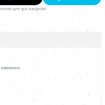
ğinizde aynı gün kargoda!
edebilirsiniz.