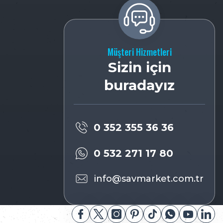
Müşteri Hizmetleri
Sizin için
buradayız
0 352 355 36 36
0 532 271 17 80
info@savmarket.com.tr