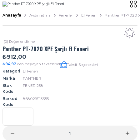
Anasayfa
Aydınlatma
Fenerler
El Feneri
Panther PT-7020 XP
(0) Değerlendirme
Panther PT-7020 XPE Şarjlı El Feneri
₺912,00
₺94,92
den başlayan taksitlerle!
Taksit Seçenekleri
Kategori
El Feneri
Marka
PANTHER
Stok
FENER.258
Kodu
Barkod
8680215113355
Kodu