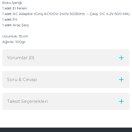
Kutu İçeriği
1 adet El Feneri
1 adet AC Adaptör (Giriş AC100V-240V 50/60Hz -- Çıkış: DC 4.2V 500 MA)
1 adet Pil
1 adet Araç Şarjı
Uzunluk: 15 cm
Ağırlık: 100gr
Yorumlar (0)
Soru & Cevap
Bu ürüne ilk yorumu siz yapın!
Taksit Seçenekleri
Yorum Yaz
Ürün hakkında henüz soru sorulmamış.
Soru Sor