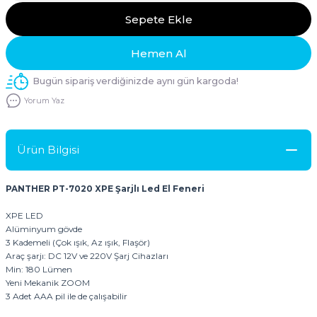
Sepete Ekle
Hemen Al
Bugün sipariş verdiğinizde aynı gün kargoda!
Yorum Yaz
Ürün Bilgisi
PANTHER PT-7020 XPE Şarjlı Led El Feneri
XPE LED
Alüminyum gövde
3 Kademeli (Çok ışık, Az ışık, Flaşör)
Araç şarjı: DC 12V ve 220V Şarj Cihazları
Min: 180 Lümen
Yeni Mekanik ZOOM
3 Adet AAA pil ile de çalışabilir