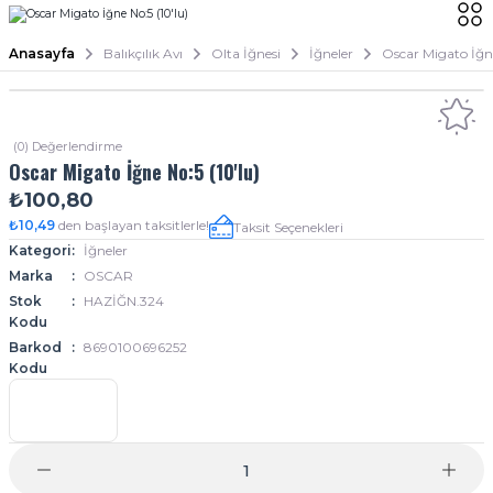
Anasayfa
Balıkçılık Avı
Olta İğnesi
İğneler
Oscar Migato İğne
(0) Değerlendirme
Oscar Migato İğne No:5 (10'lu)
₺100,80
₺10,49
den başlayan taksitlerle!
Taksit Seçenekleri
Kategori
İğneler
Marka
OSCAR
Stok
HAZİĞN.324
Kodu
Barkod
8690100696252
Kodu