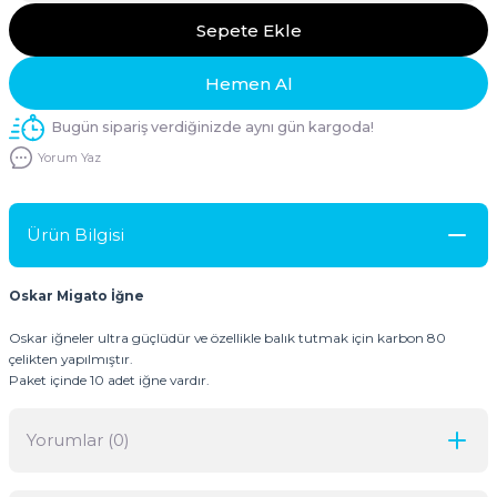
Sepete Ekle
Hemen Al
Bugün sipariş verdiğinizde aynı gün kargoda!
Yorum Yaz
Ürün Bilgisi
Oskar Migato İğne
Oskar iğneler ultra güçlüdür ve özellikle balık tutmak için karbon 80
çelikten yapılmıştır.
Paket içinde 10 adet iğne vardır.
Yorumlar (0)