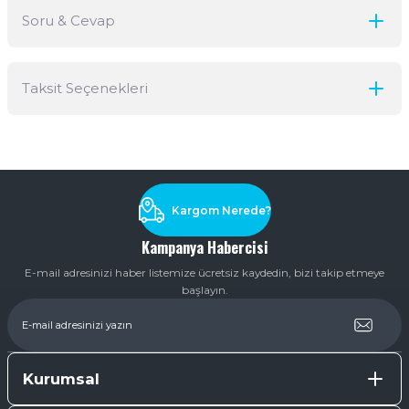
Soru & Cevap
Bu ürüne ilk yorumu siz yapın!
Taksit Seçenekleri
Yorum Yaz
Ürün hakkında henüz soru sorulmamış.
Soru Sor
Kargom Nerede?
Kampanya Habercisi
E-mail adresinizi haber listemize ücretsiz kaydedin, bizi takip etmeye
başlayın.
Kurumsal