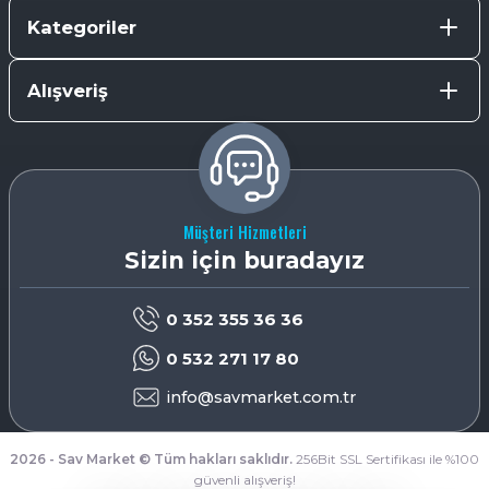
Kategoriler
Alışveriş
Müşteri Hizmetleri
Sizin için buradayız
0 352 355 36 36
0 532 271 17 80
info@savmarket.com.tr
2026 - Sav Market © Tüm hakları saklıdır.
256Bit SSL Sertifikası ile %100
güvenli alışveriş!