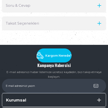
Soru & Cevap
Bu ürüne ilk yorumu siz yapın!
Taksit Seçenekleri
Yorum Yaz
Ürün hakkında henüz soru sorulmamış.
Soru Sor
Kargom Nerede?
Kampanya Habercisi
E-mail adresinizi haber listemize ücretsiz kaydedin, bizi takip etmeye
başlayın.
Kurumsal