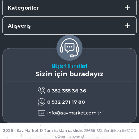
Kategoriler
Alışveriş
Müşteri Hizmetleri
Sizin için buradayız
0 352 355 36 36
0 532 271 17 80
info@savmarket.com.tr
2026 - Sav Market © Tüm hakları saklıdır.
256Bit SSL Sertifikası ile %100
güvenli alışveriş!