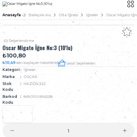
Anasayfa
Balıkçılık Avı
Olta İğnesi
İğneler
Oscar Migato İğne
(0) Değerlendirme
Oscar Migato İğne No:3 (10'lu)
₺100,80
₺10,49
den başlayan taksitlerle!
Taksit Seçenekleri
Kategori
İğneler
Marka
OSCAR
Stok
HAZİĞN.322
Kodu
Barkod
8690100696238
Kodu