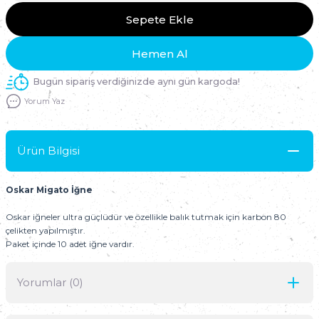
Sepete Ekle
Hemen Al
Bugün sipariş verdiğinizde aynı gün kargoda!
Yorum Yaz
Ürün Bilgisi
Oskar Migato İğne
Oskar iğneler ultra güçlüdür ve özellikle balık tutmak için karbon 80
çelikten yapılmıştır.
Paket içinde 10 adet iğne vardır.
Yorumlar (0)