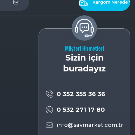
Kargom Nerede?
Müşteri Hizmetleri
Sizin için
buradayız
0 352 355 36 36
0 532 271 17 80
info@savmarket.com.tr