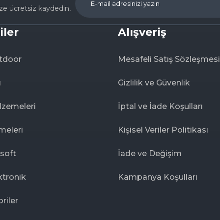
ize ücretsiz kaydedin,
iler
Alışveriş
tdoor
Mesafeli Satış Sözleşmesi
ı
Gizlilik ve Güvenlik
lzemeleri
İptal ve İade Koşulları
meleri
Kişisel Veriler Politikası
rsoft
İade ve Değişim
ktronik
Kampanya Koşulları
riler