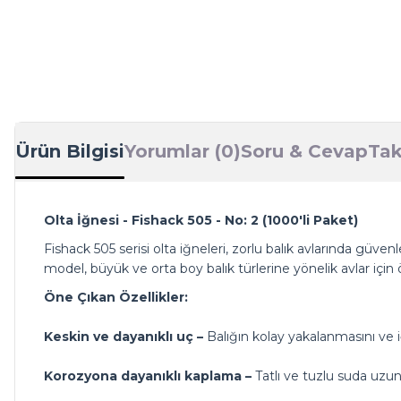
Ürün Bilgisi
Yorumlar (0)
Soru & Cevap
Tak
Olta İğnesi - Fishack 505 - No: 2 (1000'li Paket)
Fishack 505 serisi olta iğneleri, zorlu balık avlarında güve
model, büyük ve orta boy balık türlerine yönelik avlar için ö
Öne Çıkan Özellikler:
Keskin ve dayanıklı uç –
Balığın kolay yakalanmasını ve
Korozyona dayanıklı kaplama –
Tatlı ve tuzlu suda uzu