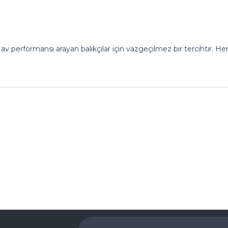
i av performansı arayan balıkçılar için vazgeçilmez bir tercihtir.
Ürün hakkında henüz soru sorulmamış.
Bu ürüne ilk yorumu siz yapın!
Yorum Yaz
Soru Sor