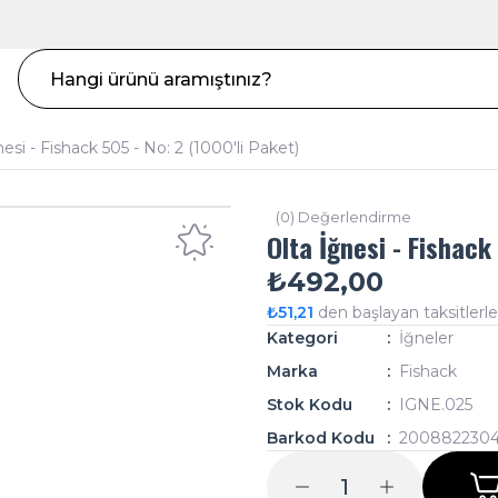
nesi - Fishack 505 - No: 2 (1000'li Paket)
(0) Değerlendirme
Olta İğnesi - Fishack
₺492,00
₺51,21
den başlayan taksitlerle
Kategori
İğneler
Marka
Fishack
Stok Kodu
IGNE.025
Barkod Kodu
200882230