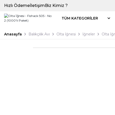
Hızlı Ödeme
İletişim
Biz Kimiz ?
TÜM KATEGORİLER
Anasayfa
Balıkçılık Avı
Olta İğnesi
İğneler
Olta İğ