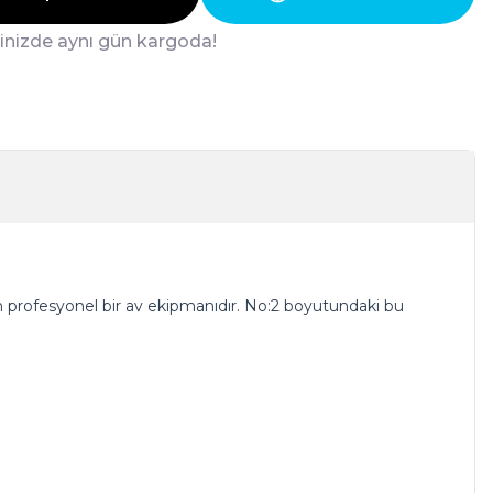
ğinizde aynı gün kargoda!
ıkan profesyonel bir av ekipmanıdır. No:2 boyutundaki bu