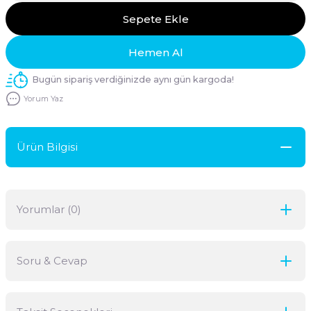
Sepete Ekle
Hemen Al
Bugün sipariş verdiğinizde aynı gün kargoda!
Yorum Yaz
Ürün Bilgisi
Yorumlar (0)
Soru & Cevap
Bu ürüne ilk yorumu siz yapın!