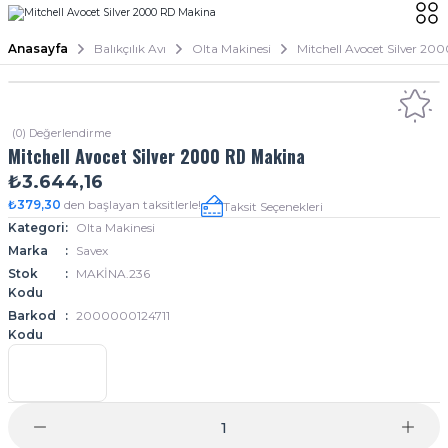
Anasayfa
Balıkçılık Avı
Olta Makinesi
Mitchell Avocet Silver 2
(0) Değerlendirme
Mitchell Avocet Silver 2000 RD Makina
₺3.644,16
₺379,30
den başlayan taksitlerle!
Taksit Seçenekleri
Kategori
Olta Makinesi
Marka
Savex
Stok
MAKİNA.236
Kodu
Barkod
2000000124711
Kodu