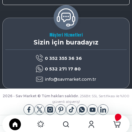
Müşteri Hizmetleri
Sizin için buradayız
0 352 355 36 36
0 532 271 17 80
info@savmarket.com.tr
2026 - Sav Market © Tüm hakları saklıdır.
256Bit SSL Sertifikası ile %100
güvenli alışveriş!
App Store
Google Play
ideasoft
ile
e-