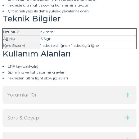
Teknede ultralight slow jig kullanımına uygun
Çift iğneli yapı ile daha yüksek yakalama oranı
Teknik Bilgiler
Uzunluk
32 mm
Ağırlık
6,6 gr
İğne Sistemi
1 adet tekli iğne + 1 adet üçlü iğne
Kullanım Alanları
LRF kıyı balıkçılığı
Spinning ve light spinning avları
Tekneden ultra light slow jig avları
Yorumlar (0)
Soru & Cevap
Bu ürüne ilk yorumu siz yapın!