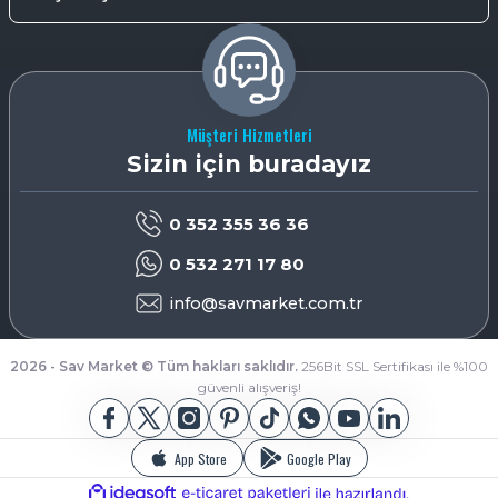
Müşteri Hizmetleri
Sizin için buradayız
0 352 355 36 36
0 532 271 17 80
info@savmarket.com.tr
2026 - Sav Market © Tüm hakları saklıdır.
256Bit SSL Sertifikası ile %100
güvenli alışveriş!
App Store
Google Play
ideasoft
ile
e-