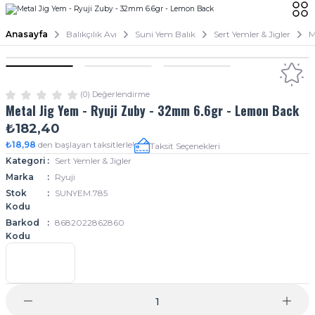
Anasayfa
Balıkçılık Avı
Suni Yem Balık
Sert Yemler & Jigler
M
(0) Değerlendirme
Metal Jig Yem - Ryuji Zuby - 32mm 6.6gr - Lemon Back
₺182,40
₺18,98
den başlayan taksitlerle!
Taksit Seçenekleri
Kategori
Sert Yemler & Jigler
Marka
Ryuji
Stok
SUNYEM.785
Kodu
Barkod
8682022862860
Kodu