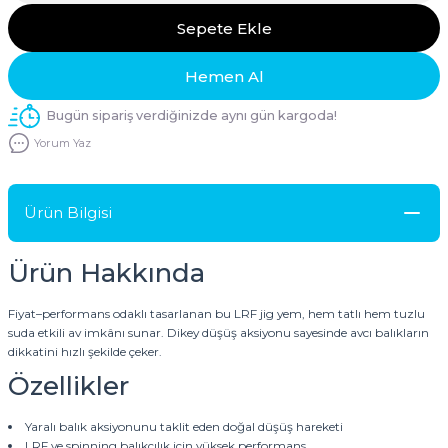
Sepete Ekle
Hemen Al
Bugün sipariş verdiğinizde aynı gün kargoda!
Yorum Yaz
Ürün Bilgisi
Ürün Hakkında
Fiyat–performans odaklı tasarlanan bu LRF jig yem, hem tatlı hem tuzlu
suda etkili av imkânı sunar. Dikey düşüş aksiyonu sayesinde avcı balıkların
dikkatini hızlı şekilde çeker.
Özellikler
Yaralı balık aksiyonunu taklit eden doğal düşüş hareketi
LRF ve spinning balıkçılık için yüksek performans