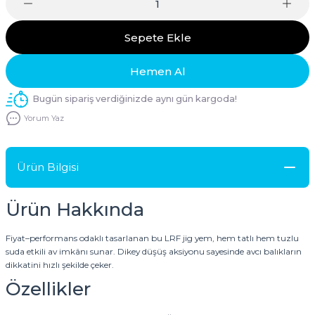
Sepete Ekle
Hemen Al
Bugün sipariş verdiğinizde aynı gün kargoda!
Yorum Yaz
Ürün Bilgisi
Ürün Hakkında
Fiyat–performans odaklı tasarlanan bu LRF jig yem, hem tatlı hem tuzlu
suda etkili av imkânı sunar. Dikey düşüş aksiyonu sayesinde avcı balıkların
dikkatini hızlı şekilde çeker.
Özellikler