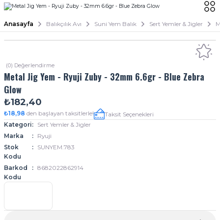
Anasayfa
Balıkçılık Avı
Suni Yem Balık
Sert Yemler & Jigler
M
(0) Değerlendirme
Metal Jig Yem - Ryuji Zuby - 32mm 6.6gr - Blue Zebra
Glow
₺182,40
₺18,98
den başlayan taksitlerle!
Taksit Seçenekleri
Kategori
Sert Yemler & Jigler
Marka
Ryuji
Stok
SUNYEM.783
Kodu
Barkod
8682022862914
Kodu