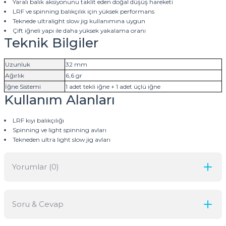
Yaralı balık aksiyonunu taklit eden doğal düşüş hareketi
LRF ve spinning balıkçılık için yüksek performans
Teknede ultralight slow jig kullanımına uygun
Çift iğneli yapı ile daha yüksek yakalama oranı
Teknik Bilgiler
Uzunluk
32 mm
Ağırlık
6,6 gr
İğne Sistemi
1 adet tekli iğne + 1 adet üçlü iğne
Kullanım Alanları
LRF kıyı balıkçılığı
Spinning ve light spinning avları
Tekneden ultra light slow jig avları
Yorumlar (0)
Soru & Cevap
Bu ürüne ilk yorumu siz yapın!