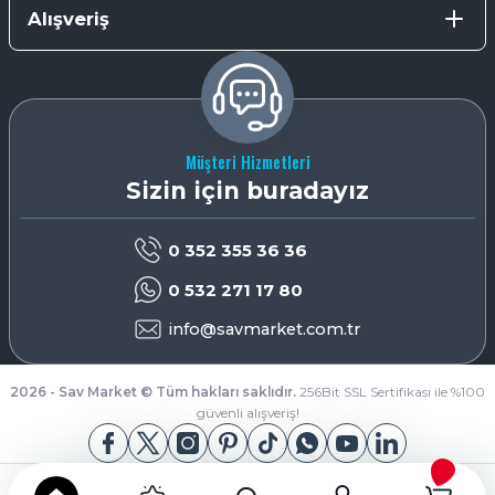
Alışveriş
Müşteri Hizmetleri
Sizin için buradayız
0 352 355 36 36
0 532 271 17 80
info@savmarket.com.tr
2026 - Sav Market © Tüm hakları saklıdır.
256Bit SSL Sertifikası ile %100
güvenli alışveriş!
App Store
Google Play