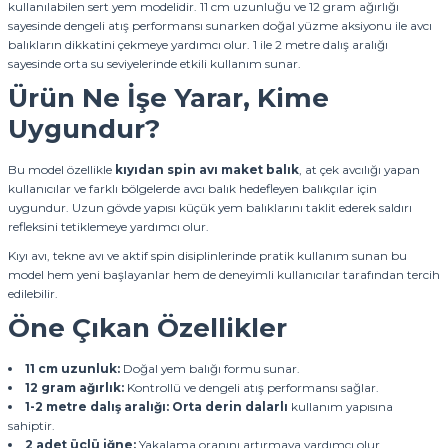
kullanılabilen sert yem modelidir. 11 cm uzunluğu ve 12 gram ağırlığı
sayesinde dengeli atış performansı sunarken doğal yüzme aksiyonu ile avcı
balıkların dikkatini çekmeye yardımcı olur. 1 ile 2 metre dalış aralığı
sayesinde orta su seviyelerinde etkili kullanım sunar.
Ürün Ne İşe Yarar, Kime
Uygundur?
Bu model özellikle
kıyıdan spin avı maket balık
, at çek avcılığı yapan
kullanıcılar ve farklı bölgelerde avcı balık hedefleyen balıkçılar için
uygundur. Uzun gövde yapısı küçük yem balıklarını taklit ederek saldırı
refleksini tetiklemeye yardımcı olur.
Kıyı avı, tekne avı ve aktif spin disiplinlerinde pratik kullanım sunan bu
model hem yeni başlayanlar hem de deneyimli kullanıcılar tarafından tercih
edilebilir.
Öne Çıkan Özellikler
11 cm uzunluk:
Doğal yem balığı formu sunar.
12 gram ağırlık:
Kontrollü ve dengeli atış performansı sağlar.
1-2 metre dalış aralığı:
Orta derin dalarlı
kullanım yapısına
sahiptir.
2 adet üçlü iğne:
Yakalama oranını artırmaya yardımcı olur.