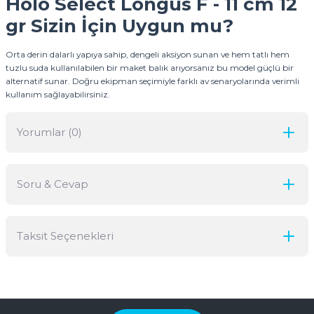
Holo Select Longus F - 11 cm 12
gr Sizin İçin Uygun mu?
Orta derin dalarlı yapıya sahip, dengeli aksiyon sunan ve hem tatlı hem
tuzlu suda kullanılabilen bir maket balık arıyorsanız bu model güçlü bir
alternatif sunar. Doğru ekipman seçimiyle farklı av senaryolarında verimli
kullanım sağlayabilirsiniz.
Yorumlar (0)
Soru & Cevap
Bu ürüne ilk yorumu siz yapın!
Taksit Seçenekleri
Yorum Yaz
Ürün hakkında henüz soru sorulmamış.
Soru Sor