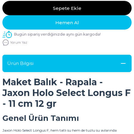
Sepete Ekle
Hemen Al
Bugün sipariş verdiğinizde aynı gün kargoda!
Yorum Yaz
Ürün Bilgisi
Maket Balık - Rapala -
Jaxon Holo Select Longus F
- 11 cm 12 gr
Genel Ürün Tanımı
Jaxon Holo Select Longus F, hem tatlı su hem de tuzlu su avlarında