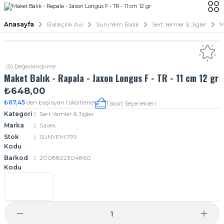
Anasayfa
Balıkçılık Avı
Suni Yem Balık
Sert Yemler & Jigler
M
(0) Değerlendirme
Maket Balık - Rapala - Jaxon Longus F - TR - 11 cm 12 gr
₺648,00
₺67,45
den başlayan taksitlerle!
Taksit Seçenekleri
Kategori
Sert Yemler & Jigler
Marka
Savex
Stok
SUNYEM.799
Kodu
Barkod
2008822304860
Kodu