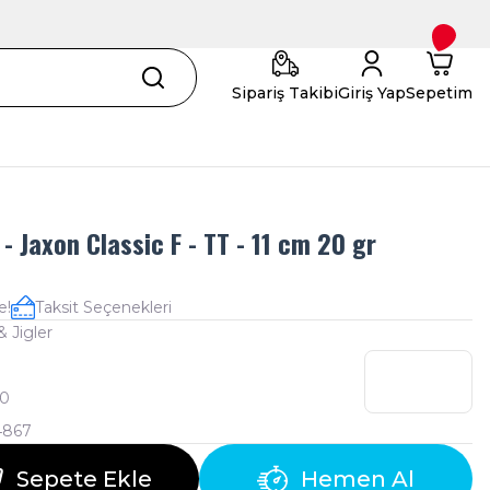
Sipariş Takibi
Giriş Yap
Sepetim
- Jaxon Classic F - TT - 11 cm 20 gr
e!
Taksit Seçenekleri
& Jigler
0
4867
Sepete Ekle
Hemen Al