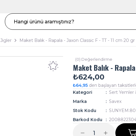
Jigler
Maket Balık - Rapala - Jaxon Classic F - TT - 11 cm 20 gr
(0) Değerlendirme
Maket Balık - Rapala 
₺624,00
₺64,95
den başlayan taksitlerl
Kategori
Sert Yemler 
Marka
Savex
Stok Kodu
SUNYEM.80
Barkod Kodu
200882230