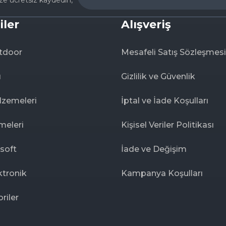
ize ücretsiz kaydedin,
iler
Alışveriş
tdoor
Mesafeli Satış Sözleşmesi
ı
Gizlilik ve Güvenlik
lzemeleri
İptal ve İade Koşulları
meleri
Kişisel Veriler Politikası
rsoft
İade ve Değişim
ktronik
Kampanya Koşulları
riler