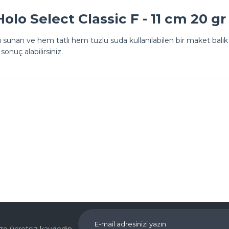
Holo Select Classic F - 11 cm 20 g
ı sunan ve hem tatlı hem tuzlu suda kullanılabilen bir maket balık
onuç alabilirsiniz.
Ürün hakkında henüz soru sorulmamış.
Bu ürüne ilk yorumu siz yapın!
Yorum Yaz
Soru Sor