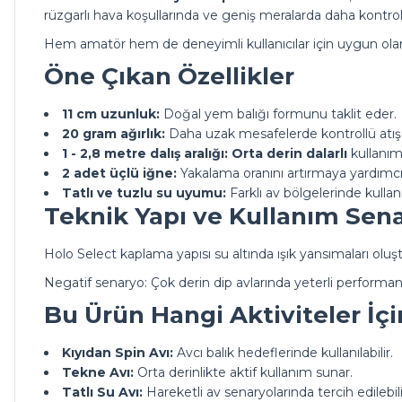
rüzgarlı hava koşullarında ve geniş meralarda daha kontrol
Hem amatör hem de deneyimli kullanıcılar için uygun olan 
Öne Çıkan Özellikler
11 cm uzunluk:
Doğal yem balığı formunu taklit eder.
20 gram ağırlık:
Daha uzak mesafelerde kontrollü atış 
1 - 2,8 metre dalış aralığı:
Orta derin dalarlı
kullanım
2 adet üçlü iğne:
Yakalama oranını artırmaya yardımcı 
Tatlı ve tuzlu su uyumu:
Farklı av bölgelerinde kullan
Teknik Yapı ve Kullanım Sena
Holo Select kaplama yapısı su altında ışık yansımaları oluşt
Negatif senaryo: Çok derin dip avlarında yeterli performan
Bu Ürün Hangi Aktiviteler İçi
Kıyıdan Spin Avı:
Avcı balık hedeflerinde kullanılabilir.
Tekne Avı:
Orta derinlikte aktif kullanım sunar.
Tatlı Su Avı:
Hareketli av senaryolarında tercih edilebili