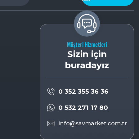
Müşteri Hizmetleri
Sizin için
buradayız
0 352 355 36 36
0 532 271 17 80
info@savmarket.com.tr