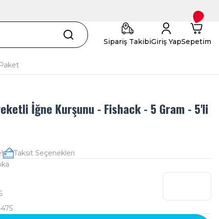
Sipariş Takibi
Giriş Yap
Sepetim
 Paket
eketli İğne Kurşunu - Fishack - 5 Gram - 5'li
!
Taksit Seçenekleri
oka
6
475