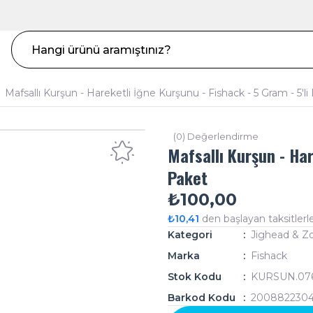
Mafsallı Kurşun - Hareketli İğne Kurşunu - Fishack - 5 Gram - 5'li
(0) Değerlendirme
Mafsallı Kurşun - Har
Paket
₺100,00
₺10,41
den başlayan taksitlerle
Kategori
Jighead & Z
Marka
Fishack
Stok Kodu
KURSUN.07
Barkod Kodu
2008822304