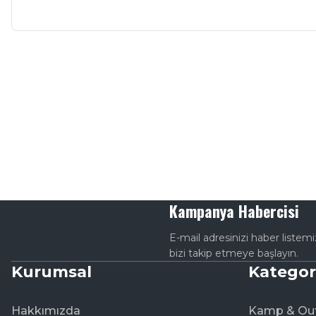
Kampanya Habercisi
E-mail adresinizi haber listem
bizi takip etmeye başlayın.
Kurumsal
Kategor
Hakkımızda
Kamp & Ou