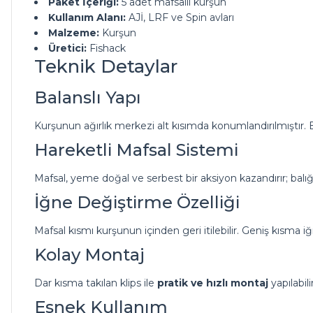
Paket İçeriği:
5 adet mafsallı kurşun
Kullanım Alanı:
AJİ, LRF ve Spin avları
Malzeme:
Kurşun
Üretici:
Fishack
Teknik Detaylar
Balanslı Yapı
Kurşunun ağırlık merkezi alt kısımda konumlandırılmıştır.
Hareketli Mafsal Sistemi
Mafsal, yeme doğal ve serbest bir aksiyon kazandırır; balığın
İğne Değiştirme Özelliği
Mafsal kısmı kurşunun içinden geri itilebilir. Geniş kısma iğn
Kolay Montaj
Dar kısma takılan klips ile
pratik ve hızlı montaj
yapılabilir
Esnek Kullanım