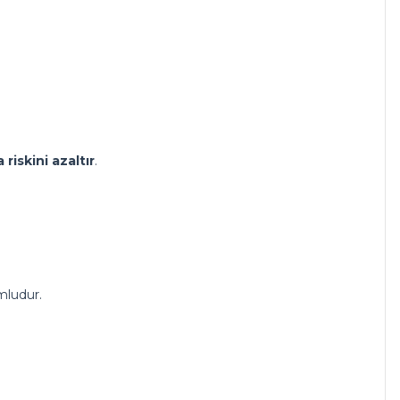
 riskini azaltır
.
umludur.