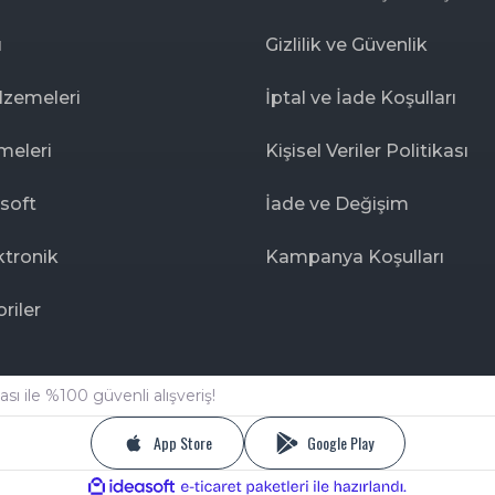
ı
Gizlilik ve Güvenlik
lzemeleri
İptal ve İade Koşulları
meleri
Kişisel Veriler Politikası
rsoft
İade ve Değişim
ktronik
Kampanya Koşulları
riler
sı ile %100 güvenli alışveriş!
App Store
Google Play
ile
ideasoft
e-