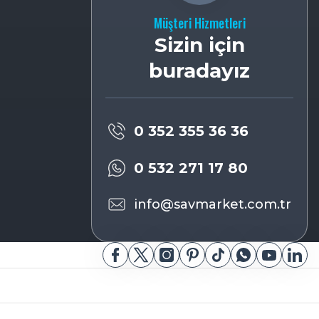
Müşteri Hizmetleri
Sizin için
buradayız
0 352 355 36 36
0 532 271 17 80
info@savmarket.com.tr