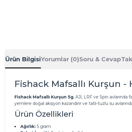
Ürün Bilgisi
Yorumlar (0)
Soru & Cevap
Tak
Fishack Mafsallı Kurşun - 
Fishack Mafsallı Kurşun 5g
, AJİ, LRF ve Spin avlarında f
yemlere doğal aksiyon kazandırır ve tatlı-tuzlu su avları
Ürün Özellikleri
Ağırlık:
5 gram