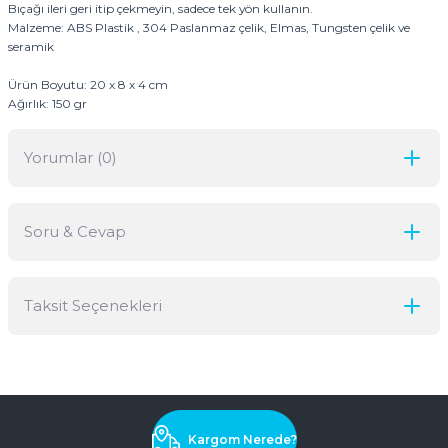
Bıçağı ileri geri itip çekmeyin, sadece tek yön kullanın.
Malzeme: ABS Plastik , 304 Paslanmaz çelik, Elmas, Tungsten çelik ve
seramik
Ürün Boyutu: 20 x 8 x 4 cm
Ağırlık: 150 gr
Yorumlar (0)
Soru & Cevap
Bu ürüne ilk yorumu siz yapın!
Taksit Seçenekleri
Yorum Yaz
Ürün hakkında henüz soru sorulmamış.
Soru Sor
Kargom Nerede?