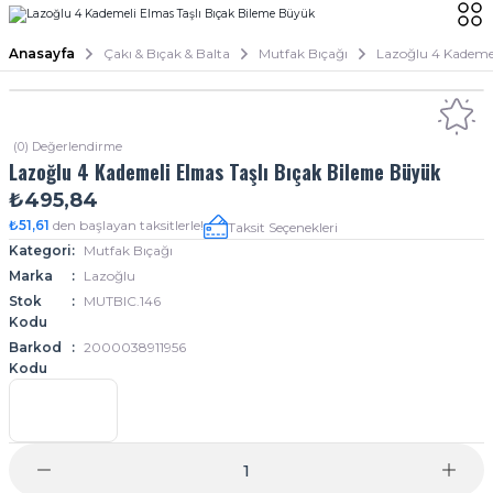
Anasayfa
Çakı & Bıçak & Balta
Mutfak Bıçağı
Lazoğlu 4 Kademel
(0) Değerlendirme
Lazoğlu 4 Kademeli Elmas Taşlı Bıçak Bileme Büyük
₺495,84
₺51,61
den başlayan taksitlerle!
Taksit Seçenekleri
Kategori
Mutfak Bıçağı
Marka
Lazoğlu
Stok
MUTBIC.146
Kodu
Barkod
2000038911956
Kodu