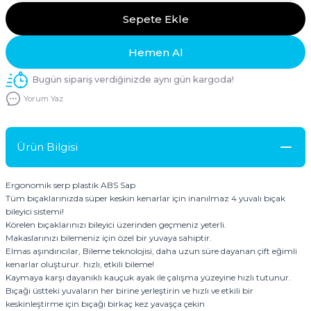
Sepete Ekle
Hemen Al
Bugün sipariş verdiğinizde aynı gün kargoda!
Yorum Yaz
Ürün Bilgisi
Ergonomik serp plastik ABS Sap
Tüm bıçaklarınızda süper keskin kenarlar için inanılmaz 4 yuvalı bıçak
bileyici sistemi!
Körelen bıçaklarınızı bileyici üzerinden geçmeniz yeterli.
Makaslarınızı bilemeniz için özel bir yuvaya sahiptir.
Elmas aşındırıcılar, Bileme teknolojisi, daha uzun süre dayanan çift eğimli
kenarlar oluşturur. hızlı, etkili bileme!
Kaymaya karşı dayanıklı kauçuk ayak ile çalışma yüzeyine hızlı tutunur.
Bıçağı üstteki yuvaların her birine yerleştirin ve hızlı ve etkili bir
keskinleştirme için bıçağı birkaç kez yavaşça çekin