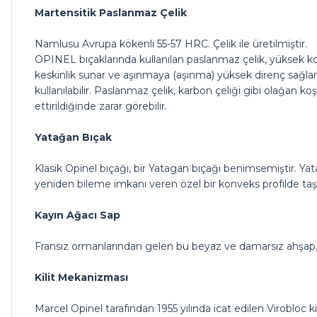
Martensitik Paslanmaz Çelik
Namlusu Avrupa kökenli 55-57 HRC. Çelik ile üretilmiştir.
OPINEL bıçaklarında kullanılan paslanmaz çelik, yüksek k
keskinlik sunar ve aşınmaya (aşınma) yüksek direnç sağla
kullanılabilir. Paslanmaz çelik, karbon çeliği gibi olağan k
ettirildiğinde zarar görebilir.
Yatağan Bıçak
Klasik Opinel bıçağı, bir Yatagan bıçağı benimsemiştir. Yataga
yeniden bileme imkanı veren özel bir konveks profilde taş
Kayın Ağacı Sap
Fransız ormanlarından gelen bu beyaz ve damarsız ahşap, r
Kilit Mekanizması
Marcel Opinel tarafından 1955 yılında icat edilen Virobloc k