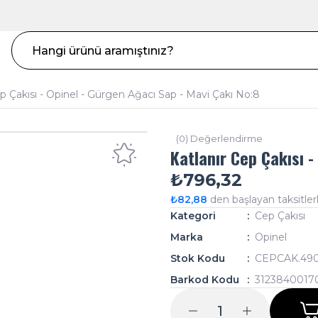
ep Çakısı - Opinel - Gürgen Ağacı Sap - Mavi Çakı No:8
(0) Değerlendirme
Katlanır Cep Çakısı -
₺796,32
₺82,88
den başlayan taksitlerl
Kategori
Cep Çakısı
Marka
Opinel
Stok Kodu
CEPCAK.49
Barkod Kodu
3123840017