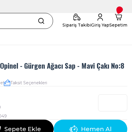
Sipariş Takibi
Giriş Yap
Sepetim
 Opinel - Gürgen Ağacı Sap - Mavi Çakı No:8
e!
Taksit Seçenekleri
0
049
Sepete Ekle
Hemen Al