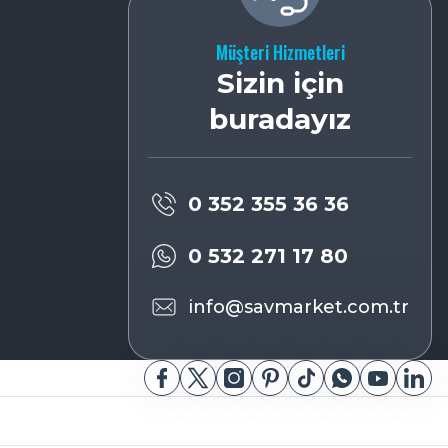
Müşteri Hizmetleri
Sizin için
buradayız
0 352 355 36 36
0 532 271 17 80
info@savmarket.com.tr