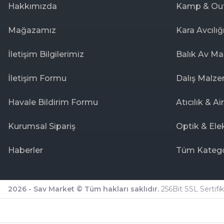
Hakkımızda
Kamp & Ou
Mağazamız
Kara Avcılığ
İletişim Bilgilerimiz
Balık Av Ma
İletişim Formu
Dalış Malze
Havale Bildirim Formu
Atıcılık & Ai
Kurumsal Sipariş
Optik & Ele
Haberler
Tüm Katego
2026 - Sav Market © Tüm hakları saklıdır.
256Bit SSL Sertifika