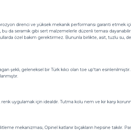
orozyon direnci ve yüksek mekanik performansı garanti etmek için
r, bu da seramik gibi sert malzemelerle düzenli teması dayanabi
oşullarda özel bakım gerektirmez. Bununla birlikte, asit, tuzlu su, 
n şekli, geleneksel bir Türk kılıcı olan toe up'tan esinlenilmiştir. 
lanmıştır.
enk uygulamak için idealdir. Tutma kolu nem ve kir karşı korunma
ilitleme mekanizması, Opinel katlanır bıçakların hepsine takılır. Pa