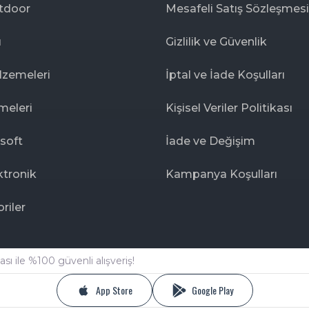
tdoor
Mesafeli Satış Sözleşmesi
ı
Gizlilik ve Güvenlik
lzemeleri
İptal ve İade Koşulları
meleri
Kişisel Veriler Politikası
rsoft
İade ve Değişim
ktronik
Kampanya Koşulları
riler
sı ile %100 güvenli alışveriş!
App Store
Google Play