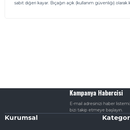
sabit diğeri kayar. Bıçağın açık (kullanım güvenliği) olara
Kampanya Habercisi
E-mail adresinizi haber listem
bizi takip etmeye başlayın.
Kurumsal
Kategor