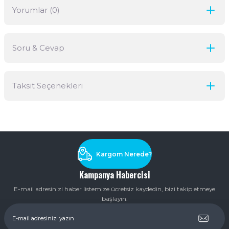
Yorumlar (0)
Soru & Cevap
Bu ürüne ilk yorumu siz yapın!
Taksit Seçenekleri
Yorum Yaz
Ürün hakkında henüz soru sorulmamış.
Soru Sor
Kargom Nerede?
Kampanya Habercisi
E-mail adresinizi haber listemize ücretsiz kaydedin, bizi takip etmeye
başlayın.