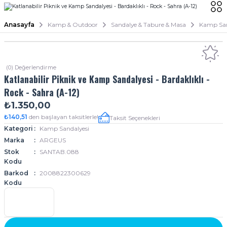
Anasayfa
Kamp & Outdoor
Sandalye & Tabure & Masa
Kamp San
(0) Değerlendirme
Katlanabilir Piknik ve Kamp Sandalyesi - Bardaklıklı -
Rock - Sahra (A-12)
₺1.350,00
₺140,51
den başlayan taksitlerle!
Taksit Seçenekleri
Kategori
Kamp Sandalyesi
Marka
ARGEUS
Stok
SANTAB.088
Kodu
Barkod
2008822300629
Kodu