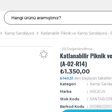
Kamp Sandalyesi
Katlanabilir Piknik ve Kamp Sandalyesi - B
(0) Değerlendirme
Katlanabilir Piknik v
(A-02-R14)
₺1.350,00
₺140,51
den başlayan taksitler
Kategori
Kamp Sandal
Marka
ARGEUS
Stok Kodu
SANTAB.03
Barkod Kodu
2008822300