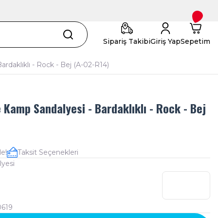
Sipariş Takibi
Giriş Yap
Sepetim
ardaklıklı - Rock - Bej (A-02-R14)
e Kamp Sandalyesi - Bardaklıklı - Rock - Bej
le!
Taksit Seçenekleri
yesi
9
619