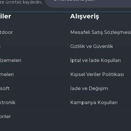
ize ücretsiz kaydedin,
iler
Alışveriş
tdoor
Mesafeli Satış Sözleşmesi
ı
Gizlilik ve Güvenlik
lzemeleri
İptal ve İade Koşulları
meleri
Kişisel Veriler Politikası
rsoft
İade ve Değişim
ktronik
Kampanya Koşulları
riler