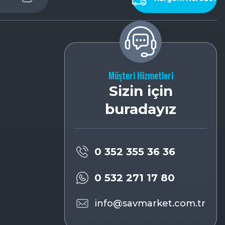
Müşteri Hizmetleri
Sizin için
buradayız
0 352 355 36 36
0 532 271 17 80
info@savmarket.com.tr