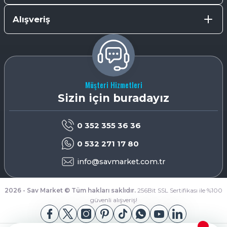
Alışveriş
Müşteri Hizmetleri
Sizin için buradayız
0 352 355 36 36
0 532 271 17 80
info@savmarket.com.tr
2026 - Sav Market © Tüm hakları saklıdır.
256Bit SSL Sertifikası ile %100
güvenli alışveriş!