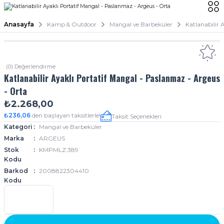
Anasayfa
Kamp & Outdoor
Mangal ve Barbeküler
Katlanabilir 
(0) Değerlendirme
Katlanabilir Ayaklı Portatif Mangal - Paslanmaz - Argeus
- Orta
₺2.268,00
₺236,06
den başlayan taksitlerle!
Taksit Seçenekleri
Kategori
Mangal ve Barbeküler
Marka
ARGEUS
Stok
KMPMLZ.389
Kodu
Barkod
2008822304410
Kodu