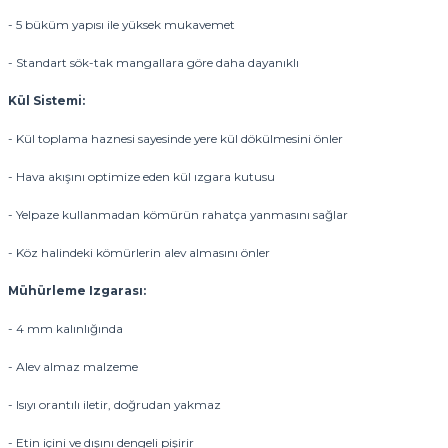
- 5 büküm yapısı ile yüksek mukavemet
- Standart sök-tak mangallara göre daha dayanıklı
Kül Sistemi:
- Kül toplama haznesi sayesinde yere kül dökülmesini önler
- Hava akışını optimize eden kül ızgara kutusu
- Yelpaze kullanmadan kömürün rahatça yanmasını sağlar
- Köz halindeki kömürlerin alev almasını önler
Mühürleme Izgarası:
- 4 mm kalınlığında
- Alev almaz malzeme
- Isıyı orantılı iletir, doğrudan yakmaz
- Etin içini ve dışını dengeli pişirir