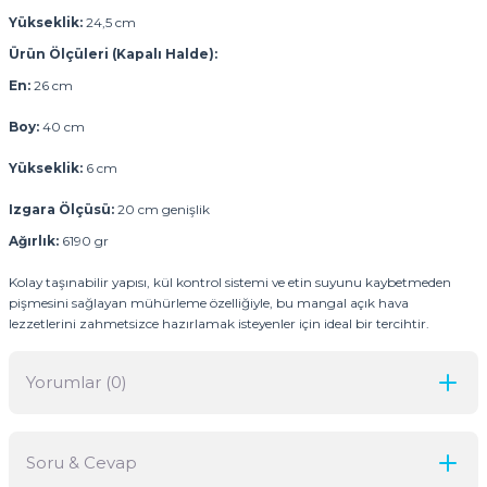
Yükseklik:
24,5 cm
Ürün Ölçüleri (Kapalı Halde):
En:
26 cm
Boy:
40 cm
Yükseklik:
6 cm
Izgara Ölçüsü:
20 cm genişlik
Ağırlık:
6190 gr
Kolay taşınabilir yapısı, kül kontrol sistemi ve etin suyunu kaybetmeden
pişmesini sağlayan mühürleme özelliğiyle, bu mangal açık hava
lezzetlerini zahmetsizce hazırlamak isteyenler için ideal bir tercihtir.
Yorumlar (0)
Soru & Cevap
Bu ürüne ilk yorumu siz yapın!