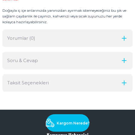
Doğayla iç içe anlarınızda yanınızdan ayırmak istemeyeceğiniz bu şık ve
sağlam çaydanlık ile çayınızı, kahvenizi veya sıcak suyunuzu her yerde
kolayca hazırlayabilirsiniz.
Yorumlar (0)
Soru & Cevap
Bu ürüne ilk yorumu siz yapın!
Taksit Seçenekleri
Yorum Yaz
Ürün hakkında henüz soru sorulmamış.
Soru Sor
Kargom Nerede?