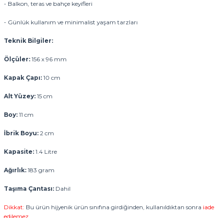
- Balkon, teras ve bahçe keyifleri
- Günlük kullanım ve minimalist yaşam tarzları
Teknik Bilgiler:
Ölçüler:
156 x 96 mm
Kapak Çapı:
10 cm
Alt Yüzey:
15 cm
Boy:
11 cm
İbrik Boyu:
2 cm
Kapasite:
1.4 Litre
Ağırlık:
183 gram
Taşıma Çantası:
Dahil
Dikkat:
Bu ürün hijyenik ürün sınıfına girdiğinden, kullanıldıktan sonra
iade
edilemez.