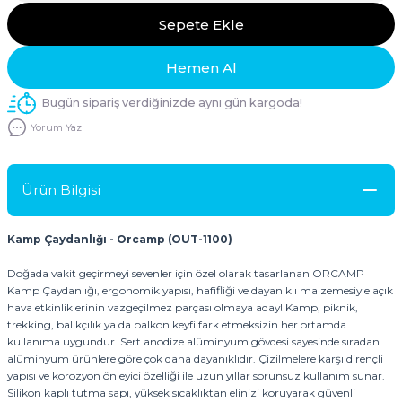
Sepete Ekle
Hemen Al
Bugün sipariş verdiğinizde aynı gün kargoda!
Yorum Yaz
Ürün Bilgisi
Kamp Çaydanlığı - Orcamp (OUT-1100)
Doğada vakit geçirmeyi sevenler için özel olarak tasarlanan ORCAMP
Kamp Çaydanlığı, ergonomik yapısı, hafifliği ve dayanıklı malzemesiyle açık
hava etkinliklerinin vazgeçilmez parçası olmaya aday! Kamp, piknik,
trekking, balıkçılık ya da balkon keyfi fark etmeksizin her ortamda
kullanıma uygundur. Sert anodize alüminyum gövdesi sayesinde sıradan
alüminyum ürünlere göre çok daha dayanıklıdır. Çizilmelere karşı dirençli
yapısı ve korozyon önleyici özelliği ile uzun yıllar sorunsuz kullanım sunar.
Silikon kaplı tutma sapı, yüksek sıcaklıktan elinizi koruyarak güvenli