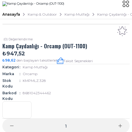
Anasayfa
Kamp & Outdoor
Kamp Mutfağı
Kamp Çaydanlığı -
(0) Değerlendirme
Kamp Çaydanlığı - Orcamp (OUT-1100)
₺947,52
₺98,62
den başlayan taksitlerle!
Taksit Seçenekleri
Kategori
Kamp Mutfağı
Marka
Orcamp
Stok
KMPMLZ.328
Kodu
Barkod
8681042344462
Kodu